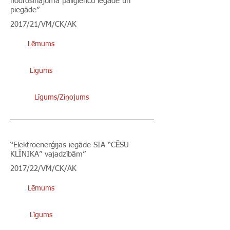
nodrošinājuma palīgierīču iegāde un
piegāde”
2017/21/VM/CK/AK
Lēmums
Līgums
Līgums/Ziņojums
“Elektroenerģijas iegāde SIA “CĒSU
KLĪNIKA” vajadzībām”
2017/22/VM/CK/AK
Lēmums
Līgums