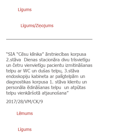
Līgums
Līgums/Ziņojums
“SIA “Cēsu klīnika” ārstniecības korpusa
2.stāva Dienas stacionāra divu trīsvietīgu
un četru vienvietīgu pacientu izmitināšanas
telpu ar WC un dušas telpu, 3.stāva
endoskopiju kabineta ar palīgtelpām un
diagnostikas korpusa 1. stāva klientu un
personāla ēdināšanas telpu un atpūtas
telpu vienkāršotā atjaunošana”
2017/28/VM/CK/9
Lēmums
Līgums