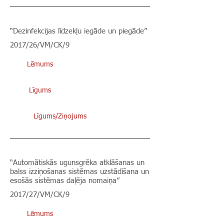
“Dezinfekcijas līdzekļu iegāde un piegāde”
2017/26/VM/CK/9
Lēmums
Līgums
Līgums/Ziņojums
“Automātiskās ugunsgrēka atklāšanas un
balss izziņošanas sistēmas uzstādīšana un
esošās sistēmas daļēja nomaiņa”
2017/27/VM/CK/9
Lēmums