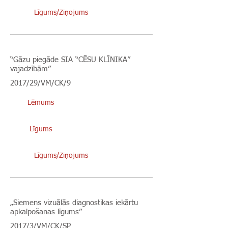
Līgums/Ziņojums
“Gāzu piegāde SIA “CĒSU KLĪNIKA”
vajadzībām”
2017/29/VM/CK/9
Lēmums
Līgums
Līgums/Ziņojums
„Siemens vizuālās diagnostikas iekārtu
apkalpošanas līgums”
2017/3/VM/CK/SP