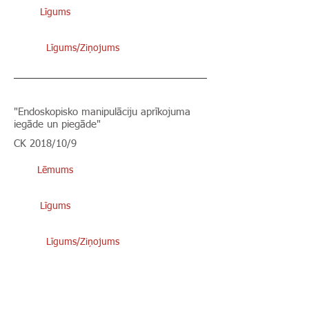
Līgums
Līgums/Ziņojums
"Endoskopisko manipulāciju aprīkojuma
iegāde un piegāde"
CK 2018/10/9
Lēmums
Līgums
Līgums/Ziņojums
"Fibrokolonoskopa iegāde un piegāde"