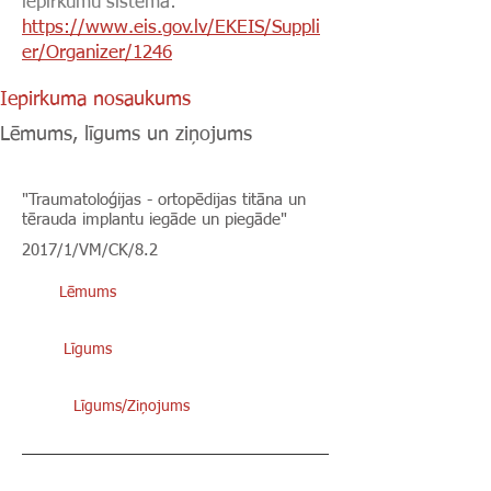
iepirkumu sistēmā:
https://www.eis.gov.lv/EKEIS/Suppli
er/Organizer/1246
Iepirkuma nosaukums
Lēmums, līgums un ziņojums
"Traumatoloģijas - ortopēdijas titāna un
tērauda implantu iegāde un piegāde"
2017/1/VM/CK/8.2
Lēmums
Līgums
Līgums/Ziņojums