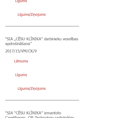
Līgums
Līgums/Ziņojums
“SIA „CĒSU KLĪNIKA” darbinieku veselības
apdrošināšana”
2017/15/VM/CK/9
Lēmums
Līgums
Līgums/Ziņojums
“SIA “CĒSU KLĪNIKA” izmantoto
CareStream, OR Technology radioloģijas