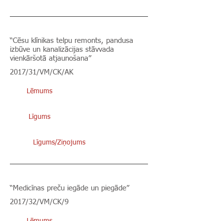
“Cēsu klīnikas telpu remonts, pandusa
izbūve un kanalizācijas stāvvada
vienkāršotā atjaunošana”
2017/31/VM/CK/AK
Lēmums
Līgums
Līgums/Ziņojums
“Medicīnas preču iegāde un piegāde”
2017/32/VM/CK/9