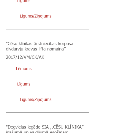
Līgums
Līgums/Ziņojums
"Cēsu klīnikas ārstniecības korpusa
divdurvju kravas lifta nomaiņa”
2017/12/VM/CK/AK
Lēmums
Līgums
Līgums/Ziņojums
"Degvielas iegāde SIA ,,CĒSU KLĪNIKA”
īpašumā un valdījumā esošajam