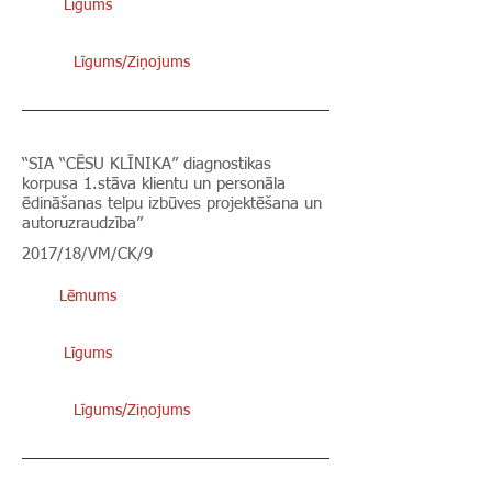
Līgums
Līgums/Ziņojums
“SIA “CĒSU KLĪNIKA” diagnostikas
korpusa 1.stāva klientu un personāla
ēdināšanas telpu izbūves projektēšana un
autoruzraudzība”
2017/18/VM/CK/9
Lēmums
Līgums
Līgums/Ziņojums