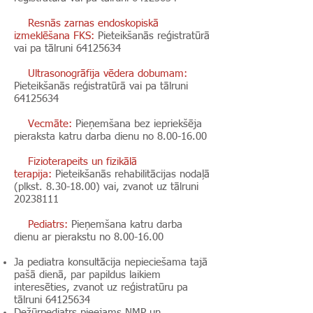
Resnās zarnas endoskopiskā
izmeklēšana FKS:
Pieteikšanās reģistratūrā
vai pa tālruni
64125634
Ultrasonogrāfija vēdera dobumam:
Pieteikšanās reģistratūrā vai pa tālruni
64125634
Vecmāte:
Pieņemšana bez iepriekšēja
pieraksta katru darba dienu no
8.00-16.00
Fizioterapeits un fizikālā
terapija:
Pieteikšanās rehabilitācijas nodaļā
(plkst.
8.30-18.00
) vai, zvanot uz tālruni
20238111
Pediatrs:
Pieņemšana katru darba
dienu ar pierakstu no
8.00-16.00
Ja pediatra konsultācija nepieciešama tajā
pašā dienā, par papildus laikiem
interesēties, zvanot uz reģistratūru pa
tālruni
64125634
Dežūrpediatrs pieejams NMP un