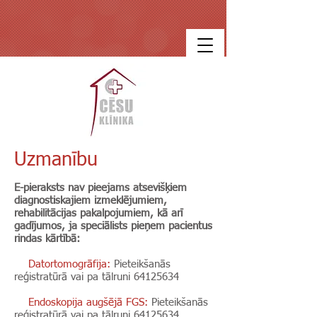
Uzmanību
E-pieraksts nav pieejams atsevišķiem
diagnostiskajiem izmeklējumiem,
rehabilitācijas pakalpojumiem, kā arī
gadījumos, ja speciālists pieņem pacientus
rindas kārtībā:
Datortomogrāfija:
Pieteikšanās
reģistratūrā vai pa tālruni
64125634
Endoskopija augšējā FGS:
Pieteikšanās
reģistratūrā vai pa tālruni
64125634