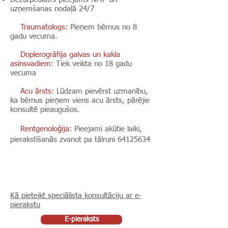
uzņemšanas nodaļā 24/7
Traumatologs:
Pieņem bērnus no 8
gadu vecuma.
Doplerogrāfija galvas un kakla
asinsvadiem:
Tiek veikta no 18 gadu
vecuma
Acu ārsts:
Lūdzam pievērst uzmanību,
ka bērnus pieņem viens acu ārsts, pārējie
konsultē
pieaugušos.
Rentgenoloģija
: Pieejami akūtie laiki,
pierakstīšanās zvanot pa tālruni
64125634
Kā pieteikt speciālista konsultāciju ar e-
pierakstu
E-pieraksts