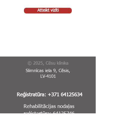
Atteikt vizīti
© 2025, Cēsu klīnika
Slimnīcas iela 9, Cēsis,
LV-4101
Reģistratūra:
+371 64125634
Rehabilitācijas nodaļas
reģistartūra:
64125746
Garīgās veselības centrs:
+371 64123567