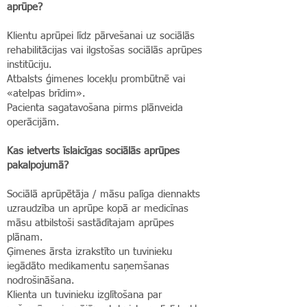
aprūpe?
Klientu aprūpei līdz pārvešanai uz sociālās
rehabilitācijas vai ilgstošas sociālās aprūpes
institūciju.
Atbalsts ģimenes locekļu prombūtnē vai
«atelpas brīdim».
Pacienta sagatavošana pirms plānveida
operācijām.
Kas ietverts īslaicīgas sociālās aprūpes
pakalpojumā?
Sociālā aprūpētāja / māsu palīga diennakts
uzraudzība un aprūpe kopā ar medicīnas
māsu atbilstoši sastādītajam aprūpes
plānam.
Ģimenes ārsta izrakstīto un tuvinieku
iegādāto medikamentu saņemšanas
nodrošināšana.
Klienta un tuvinieku izglītošana par