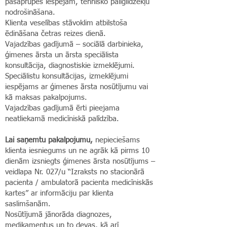
pašaprūpes iespējām, tehnisko palīglīdzekļu
nodrošināšana.
Klienta veselības stāvoklim atbilstoša
ēdināšana četras reizes dienā.
Vajadzības gadījumā – sociālā darbinieka,
ģimenes ārsta un ārsta speciālista
konsultācija, diagnostiskie izmeklējumi.
Speciālistu konsultācijas, izmeklējumi
iespējams ar ģimenes ārsta nosūtījumu vai
kā maksas pakalpojums.
Vajadzības gadījumā ērti pieejama
neatliekamā medicīniskā palīdzība.
Lai saņemtu pakalpojumu,
nepieciešams
klienta iesniegums un ne agrāk kā pirms 10
dienām izsniegts ģimenes ārsta nosūtījums –
veidlapa Nr. 027/u “Izraksts no stacionārā
pacienta / ambulatorā pacienta medicīniskās
kartes” ar informāciju par klienta
saslimšanām.
Nosūtījumā jānorāda diagnozes,
medikamentus un to devas, kā arī