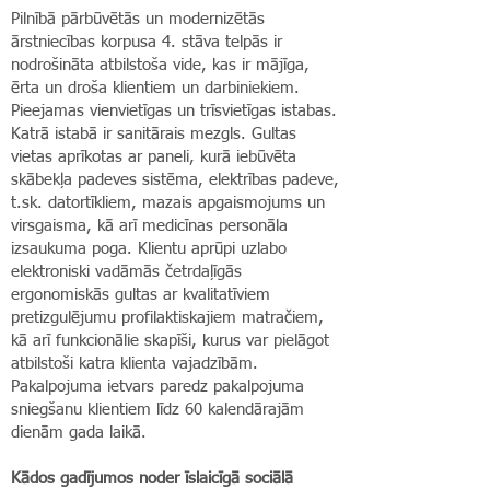
Pilnībā pārbūvētās un modernizētās
ārstniecības korpusa 4. stāva telpās ir
nodrošināta atbilstoša vide, kas ir mājīga,
ērta un droša klientiem un darbiniekiem.
Pieejamas vienvietīgas un trīsvietīgas istabas.
Katrā istabā ir sanitārais mezgls. Gultas
vietas aprīkotas ar paneli, kurā iebūvēta
skābekļa padeves sistēma, elektrības padeve,
t.sk. datortīkliem, mazais apgaismojums un
virsgaisma, kā arī medicīnas personāla
izsaukuma poga. Klientu aprūpi uzlabo
elektroniski vadāmās četrdaļīgās
ergonomiskās gultas ar kvalitatīviem
pretizgulējumu profilaktiskajiem matračiem,
kā arī funkcionālie skapīši, kurus var pielāgot
atbilstoši katra klienta vajadzībām.
Pakalpojuma ietvars paredz pakalpojuma
sniegšanu klientiem līdz 60 kalendārajām
dienām gada laikā.
Kādos gadījumos noder īslaicīgā sociālā