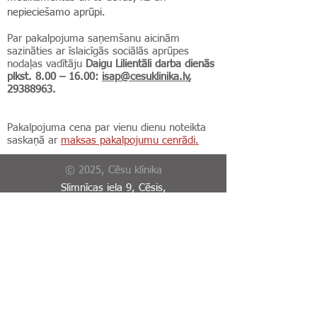
nepieciešamo aprūpi.
Par pakalpojuma saņemšanu aicinām
sazināties ar īslaicīgās sociālās aprūpes
nodaļas vadītāju
Daigu Lilientāli
darba dienās
plkst. 8.00 – 16.00:
isap@cesuklinika.lv
,
29388963
.
Pakalpojuma cena par vienu dienu noteikta
saskaņā ar
maksas pakalpojumu cenrādi.
© 2025, Cēsu klīnika
Slimnīcas iela 9, Cēsis,
LV-4101
Reģistratūra:
+371 64125634
Rehabilitācijas nodaļas
reģistartūra:
64125746
Garīgās veselības centrs: