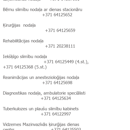
Bērnu slimību nodaļa ar dienas stacionāru
+371 64125652
Ķirurģijas nodaļa
+371 64125659
Rehabilitācijas nodaļa
+371 20238111
Iekšķīgo slimību nodaļa
+371 64125449 (4
.st.),
+371 64125368 (5
.st.)
Reanimācijas un anestezioloģijas nodaļa
+371 64125698
Diagnostikas nodaļa, ambulatorie speciālisti
+371 64125634
Tuberkulozes un plaušu slimību kabinets
+371 64122997
Vidzemes Mazinvazīvās ķirurģijas dienas
centrs
+371 64125503