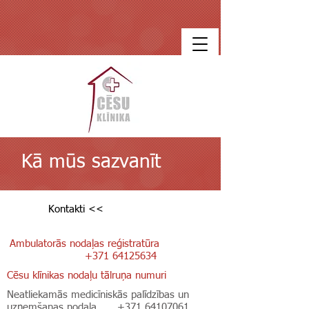
Kā mūs sazvanīt
Kontakti <<
Ambulatorās nodaļas reģistratūra
+371 64125634
Cēsu klīnikas nodaļu tālruņa numuri
Neatliekamās medicīniskās palīdzības un
uzņemšanas nodaļa
+371 64107061