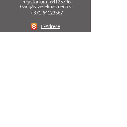
reģistartūra:
64125746
Garīgās veselības centrs:
+371 64123567
E-Adrese
Sīkdatņu politika
Piekļūstamības paziņojums
Rehabilitācijas nodaļas
reģistartūra:
64125746
Seko mums