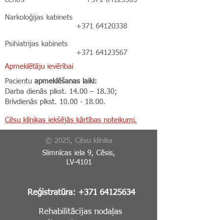
Narkoloģijas kabinets
+371 64120338
Psihiatrijas kabinets
+371 64123567
Apmeklētāju ievērībai
Pacientu
apmeklēšanas laiki:
Darba dienās plkst. 14.00 – 18.30;
Brīvdienās plkst.
10.00 - 18.00
.
Cēsu klīnikas iekšējās kārtības noteikumi.
© 2025, Cēsu klīnika
Slimnīcas iela 9, Cēsis,
LV-4101
Reģistratūra:
+371 64125634
Rehabilitācijas nodaļas