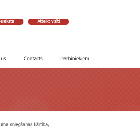
ieraksts
Atteikt vizīti
 us
Contacts
Darbiniekiem
ojuma sniegšanas kārtība,