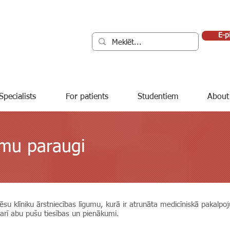
E-p
Specialists
For patients
Studentiem
About
umu paraugi
 Cēsu klīniku ārstniecības līgumu, kurā ir atrunāta medicīniskā pakalp
rī abu pušu tiesības un pienākumi.