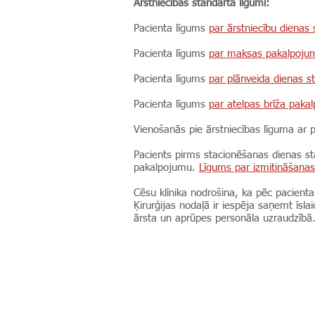
Ārstniecības standarta līgumi:
Pacienta līgums
par ārstniecību dienas 
Pacienta līgums
par maksas pakalpojum
Pacienta līgums
par plānveida dienas 
Pacienta līgums
par atelpas brīža paka
Vienošanās pie ārstniecības līguma ar 
Pacients pirms stacionēšanas dienas st
pakalpojumu.
Līgums par izmitināšana
Cēsu klīnika nodrošina, ka pēc pacienta
Ķirurģijas nodaļā ir iespēja saņemt īs
ārsta un aprūpes personāla uzraudzībā