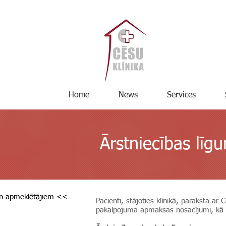
Home
News
Services
Ārstniecības līg
un apmeklētājiem <<
Pacienti, stājoties klīnikā, paraksta ar
pakalpojuma apmaksas nosacījumi, kā a