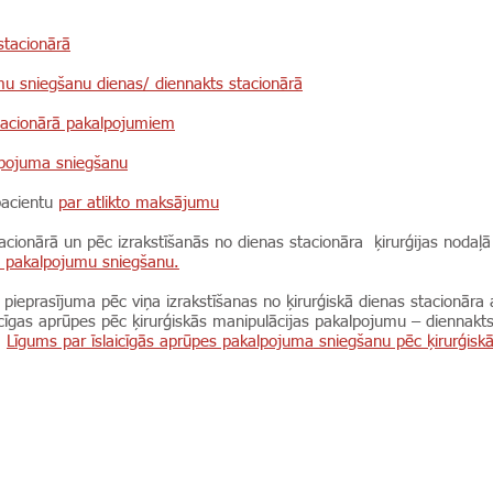
stacionārā
u sniegšanu dienas/ diennakts stacionārā
stacionārā pakalpojumiem
lpojuma sniegšanu
pacientu
par atlikto maksājumu
acionārā un pēc izrakstīšanās no dienas stacionāra ķirurģijas nodaļ
s pakalpojumu sniegšanu.
 pieprasījuma pēc viņa izrakstīšanas no ķirurģiskā dienas stacionāra
laicīgas aprūpes pēc ķirurģiskās manipulācijas pakalpojumu – diennak
.
Līgums par īslaicīgās aprūpes pakalpojuma sniegšanu pēc ķirurģiskā