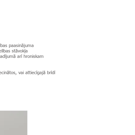
mības paasinājuma
elības stāvokļa
gadījumā arī hroniskam
inātos, vai attiecīgajā brīdī