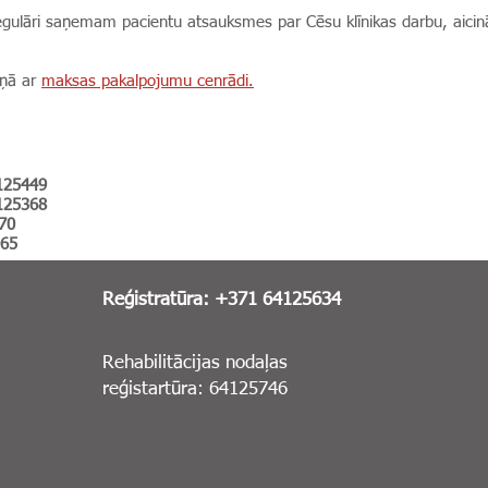
ulāri saņemam pacientu atsauksmes par Cēsu klīnikas darbu, aicin
aņā ar
maksas pakalpojumu cenrādi.
125449
125368
70
65
Reģistratūra: +371 64125634
Rehabilitācijas nodaļas
reģistartūra: 64125746