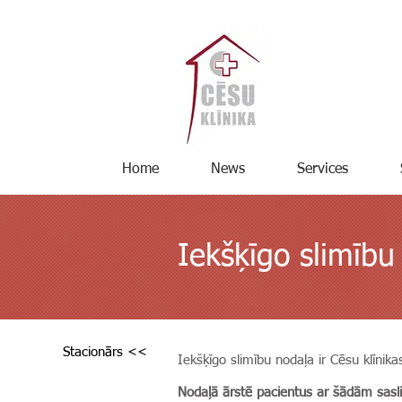
Home
News
Services
Iekšķīgo slimību
Stacionārs <<
Iekšķīgo slimību nodaļa ir Cēsu klīnik
Nodaļā ārstē pacientus ar šādām sas