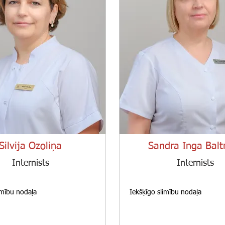
Silvija Ozoliņa
Sandra Inga Balt
Internists
Internists
imību nodaļa
Iekšķīgo slimību nodaļa