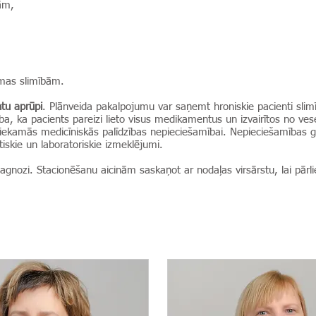
ām,
ēmas slimībām.
ntu aprūpi
. P
lānveida pakalpojumu var saņemt hroniskie pacienti sli
ība, ka pacients pareizi lieto visus medikamentus un izvairītos no ves
tliekamās medicīniskās palīdzības nepieciešamībai. Nepieciešamības 
tiskie un laboratoriskie izmeklējumi.
nozi. Stacionēšanu aicinām saskaņot ar nodaļas virsārstu, lai pārliec