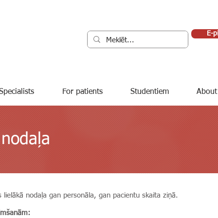
E-p
Specialists
For patients
Studentiem
About
 nodaļa
as lielākā nodaļa gan personāla, gan pacientu skaita ziņā.
limšanām: