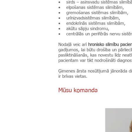
• sirds – asinsvadu sistēmas slimīb
• elpošanas sistēmas slimībām,
• gremošanas sistēmas slimībām,
• urīnizvadsistēmas slimībām,
• endokrīnās sistēmas slimībām,
• akūtu sāpju sindromu,
• centrālās un perifērās nervu sist
Nodaļā veic arī
hronisko slimību pacie
gadījumos, lai būtu drošība un pārliec
pasliktināšanās, kas novestu līdz nea
pacientam var tikt nodrošināti diagnos
Ģimenes ārsta nosūtījumā jānorāda diag
ir brīvas vietas.
Mūsu komanda