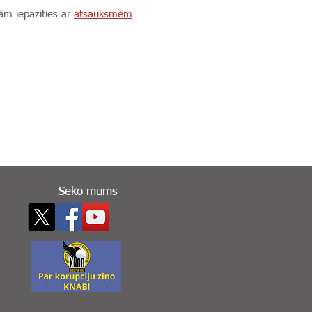
ām iepazīties ar
atsauksmēm
Seko mums