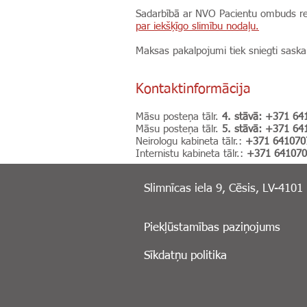
Sadarbībā ar NVO Pacientu ombuds reg
par iekšķīgo slimību nodaļu.
Maksas pakalpojumi tiek sniegti sask
Kontaktinformācija
Māsu posteņa tālr.
4. stāvā:
+371
64
Māsu posteņa tālr.
5. stāvā:
+371
64
Neirologu kabineta tālr.:
+371
641070
Internistu kabineta tālr.:
+371
641070
Slimnīcas iela 9, Cēsis, LV-4101
Piekļūstamības paziņojums
Sīkdatņu politika