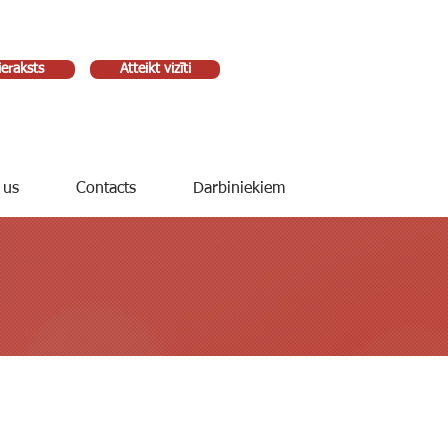
ieraksts
Atteikt vizīti
 us
Contacts
Darbiniekiem