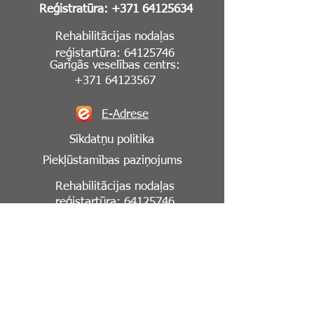
Reģistratūra:
+371 64125634
Rehabilitācijas nodaļas
reģistartūra:
64125746
Garīgās veselības centrs:
+371 64123567
E-Adrese
Sīkdatņu politika
Piekļūstamības paziņojums
Rehabilitācijas nodaļas
reģistartūra:
64125746
Seko mums