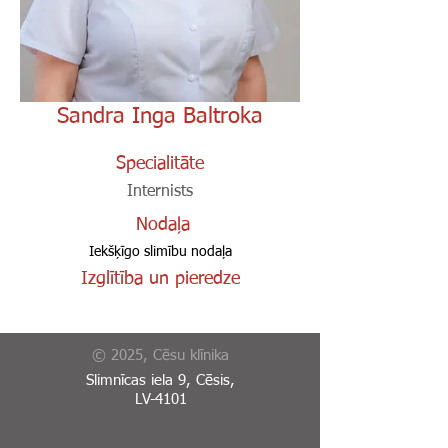
Sandra Inga Baltroka
Specialitāte
Internists
Nodaļa
Iekšķīgo slimību nodaļa
Izglītība un pieredze
© 2025, Cēsu klīnika
Slimnīcas iela 9, Cēsis,
LV-4101