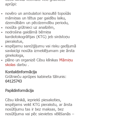
aprūpi:
novēro un ambulatori konsultē topošās
māmiņas un tētus par gaidību laiku,
dzemdībām un pēcdzemdību periodu,
nosūta grūtnieci uz analīzēm,
nodrošina gaidāmā bērniņa
kardiotokogrāfijas (KTG) jeb sirdstoņu
pierakstus,
iespējamu sarežģījumu vai risku gadījumā
savlaicīgi nosūta izmeklējumam pie ārsta
ginekologa,
plāno un organizē Cēsu klīnikas
Māmiņu
skolas
darbu .
Kontaktinformācija
Grūtnieču aprūpes kabineta tālrunis:
64125743
Papildinformācija
Cēsu klīnikā, iepriekš piesakoties,
iespējams veikt KTG pierakstu, ar ārsta
nosūtījumu tas ir bez maksas, bez
nosūtījuma vai pēc sievietes vēlēšanās –