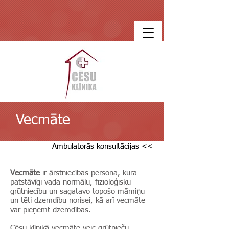
Vecmāte
Ambulatorās konsultācijas <<
Vecmāte
ir ārstniecības persona, kura
patstāvīgi vada normālu, fizioloģisku
grūtniecību un sagatavo topošo māmiņu
un tēti dzemdību norisei, kā arī vecmāte
var pieņemt dzemdības.
Cēsu klīnikā vecmāte veic grūtnieču