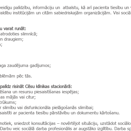
veidīgu palīdzību, informāciju un atbalstu, kā arī pacienta tiesību un
valdību institūcijām un citām sabiedriskajām organizācijām. Visi sociā
u varat runāt:
atrodoties slimnīcā;
un draugiem;
m;
maga zaudējuma gadījumos;
roblēmām pēc tās.
palīdz risināt Cēsu klīnikas stacionārā:
ēšana un resursu piesaistīšanas iespējas;
s mājās vai citur;
 trūkums;
limību vai disfunkcionāla pielāgošanās slimībai;
saistīti ar pacienta tiesību pārstāvību un dokumentu kārtošanu.
notiek, sniedzot konsultācijas – novērtējot situāciju, uzstādot sociā
rbu veic sociālā darba profesionālis ar augstāko izglītību. Darba sp