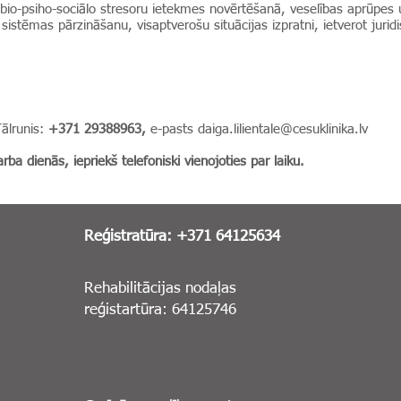
o bio-psiho-sociālo stresoru ietekmes novērtēšanā, veselības aprūpes u
 sistēmas pārzināšanu, visaptverošu situācijas izpratni, ietverot jurid
Tālrunis:
+371
29388963,
e-pasts
daiga.lilientale@cesuklinika.lv
rba dienās, iepriekš telefoniski vienojoties par laiku.
Reģistratūra: +371 64125634
Rehabilitācijas nodaļas
reģistartūra: 64125746