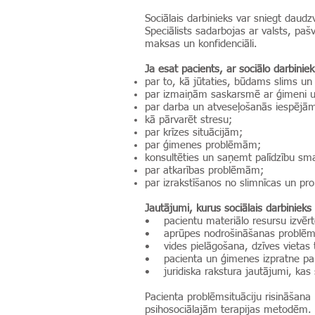
Sociālais darbinieks var sniegt daudz
Speciālists sadarbojas ar valsts, paš
maksas un konfidenciāli.
Ja esat pacients, ar sociālo darbiniek
par to, kā jūtaties, būdams slims un 
par izmaiņām saskarsmē ar ģimeni 
par darba un atveseļošanās iespējā
kā pārvarēt stresu;
par krīzes situācijām;
par ģimenes problēmām;
konsultēties un saņemt palīdzību s
par atkarības problēmām;
par izrakstīšanos no slimnīcas un p
Jautājumi, kurus sociālais darbinieks 
• pacientu materiālo resursu izvērt
• aprūpes nodrošināšanas problēma
• vides pielāgošana, dzīves vietas
• pacienta un ģimenes izpratne par s
• juridiska rakstura jautājumi, kas 
Pacienta problēmsituāciju risināšana 
psihosociālajām terapijas metodēm. Da