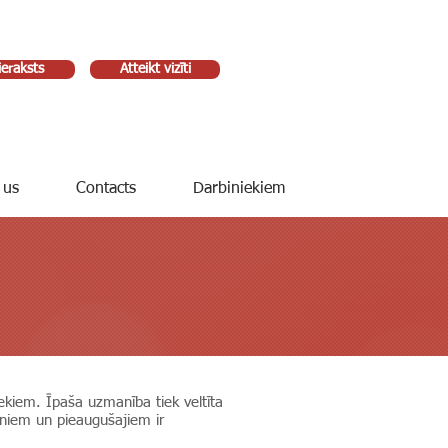
ieraksts
Atteikt vizīti
 us
Contacts
Darbiniekiem
kiem. Īpaša uzmanība tiek veltīta
rniem un pieaugušajiem ir