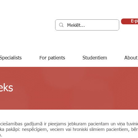
E-p
Specialists
For patients
Studentiem
About
eks
ciešamības gadījumā ir pieejams jebkuram pacientam un viņa tuvinie
ska pakāpi: nespēcīgiem, veciem vai hroniski slimiem pacientiem, bē
m.