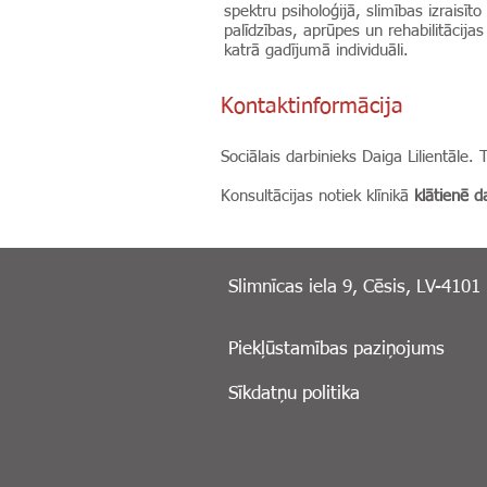
spektru psiholoģijā, slimības izraisīt
palīdzības, aprūpes un rehabilitācijas
katrā gadījumā individuāli.
Kontaktinformācija
Sociālais darbinieks Daiga Lilientāle. 
Konsultācijas notiek klīnikā
klātienē da
Slimnīcas iela 9, Cēsis, LV-4101
Piekļūstamības paziņojums
Sīkdatņu politika