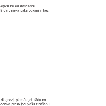
 vajadzību aizstāvēšanu.
lā darbinieka pakalpojumi ir bez
lo diagnozi, piemērojot kādu no
ecifika prasa ļoti plašu zināšanu