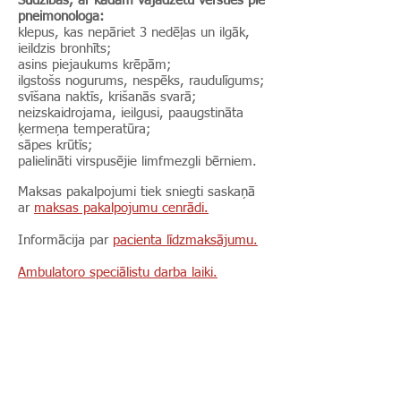
Sūdzības, ar kādām vajadzētu vērsties pie
pneimonologa:
klepus, kas nepāriet 3 nedēļas un ilgāk,
ieildzis bronhīts;
asins piejaukums krēpām;
ilgstošs nogurums, nespēks, raudulīgums;
svīšana naktīs, krišanās svarā;
neizskaidrojama, ieilgusi, paaugstināta
ķermeņa temperatūra;
sāpes krūtīs;
palielināti virspusējie limfmezgli bērniem.
Maksas pakalpojumi tiek sniegti saskaņā
ar
maksas pakalpojumu cenrādi.
Informācija par
pacienta līdzmaksājumu.
Ambulatoro speciālistu darba laiki.