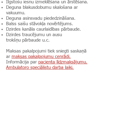
Ilgstošu iesnu izmeklēšana un ārstēšana.
Deguna blakusdobumu skalošana ar
vakuumu.
Deguna asinsvadu piededzināšana.
Balss saišu stāvokļa novērtējums.
Dzirdes kanāla caurlaidības pārbaude.
Dzirdes traucējumu un ausu
trokšņu pārbaude u.c.
Maksas pakalpojumi tiek sniegti saskaņā
ar
maksas pakalpojumu cenrādi.
Informācija par
pacienta līdzmaksājumu.
Ambulatoro speciālistu darba laiki.