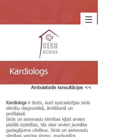
Kardiologs
Ambulatorās konsultācijas <<
Kardiologs
ir ārsts, kurš specializējas sirds
slimību diagnostikā, ārstēšanā un
profilaksē.
Sirds un asinsvadu slimības kļūst arvien
plašāk izplatītas, tās skar arvien jaunāka
gadagājuma cilvēkus. Sirds un asinsvadu
slimības veicina stress, mazkustīgs