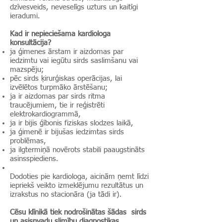
dzīvesveids, neveselīgs uzturs un kaitīgi
ieradumi.
Kad ir nepieciešama kardiologa
konsultācija?
ja ģimenes ārstam ir aizdomas par
iedzimtu vai iegūtu sirds saslimšanu vai
mazspēju;
pēc sirds ķirurģiskas operācijas, lai
izvēlētos turpmāko ārstēšanu;
ja ir aizdomas par sirds ritma
traucējumiem, tie ir reģistrēti
elektrokardiogrammā,
ja ir bijis ģībonis fiziskas slodzes laikā,
ja ģimenē ir bijušas iedzimtas sirds
problēmas,
ja ilgtermiņā novērots stabili paaugstināts
asinsspiediens.
Dodoties pie kardiologa, aicinām ņemt līdzi
iepriekš veikto izmeklējumu rezultātus un
izrakstus no stacionāra (ja tādi ir).
Cēsu klīnikā tiek nodrošinātas šādas sirds
un asisnvadu slimību diagnostikas