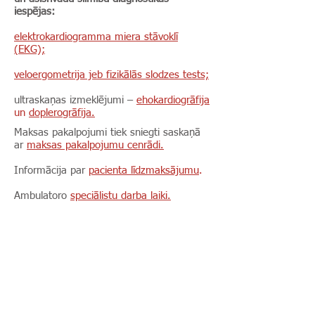
iespējas:
elektrokardiogramma miera stāvoklī
(EKG);
veloergometrija jeb fizikālās slodzes tests;
ultraskaņas izmeklējumi –
ehokardiogrāfija
un
doplerogrāfija.
Maksas pakalpojumi tiek sniegti saskaņā
ar
maksas pakalpojumu cenrādi.
Informācija par
pacienta līdzmaksājumu
.
Ambulatoro
speciālistu darba laiki.