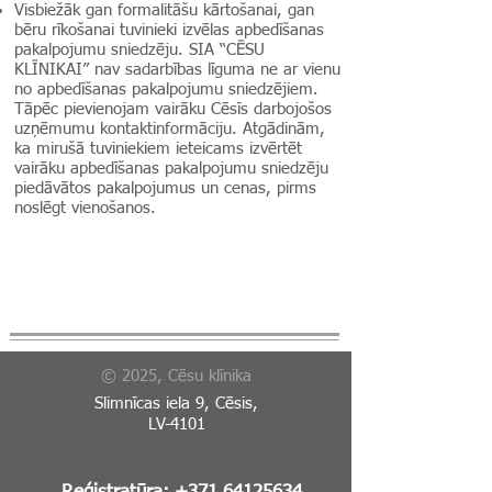
Visbiežāk gan formalitāšu kārtošanai, gan
bēru rīkošanai tuvinieki izvēlas apbedīšanas
pakalpojumu sniedzēju. SIA “CĒSU
KLĪNIKAI” nav sadarbības līguma ne ar vienu
no apbedīšanas pakalpojumu sniedzējiem.
Tāpēc pievienojam vairāku Cēsīs darbojošos
uzņēmumu kontaktinformāciju. Atgādinām,
ka mirušā tuviniekiem ieteicams izvērtēt
vairāku apbedīšanas pakalpojumu sniedzēju
piedāvātos pakalpojumus un cenas, pirms
noslēgt vienošanos.
© 2025, Cēsu klīnika
Slimnīcas iela 9, Cēsis,
LV-4101