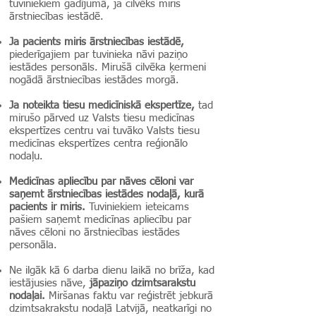
tuviniekiem gadījumā, ja cilvēks miris
ārstniecības iestādē.
Ja pacients miris ārstniecības iestādē,
piederīgajiem par tuvinieka nāvi paziņo
iestādes personāls. Mirušā cilvēka ķermeni
nogādā ārstniecības iestādes morgā.
Ja noteikta tiesu medicīniskā ekspertīze,
tad
mirušo pārved uz Valsts tiesu medicīnas
ekspertīzes centru vai tuvāko Valsts tiesu
medicīnas ekspertīzes centra reģionālo
nodaļu.
Medicīnas apliecību par nāves cēloni var
saņemt ārstniecības iestādes nodaļā, kurā
pacients ir miris.
Tuviniekiem ieteicams
pašiem saņemt medicīnas apliecību par
nāves cēloni no ārstniecības iestādes
personāla.
Ne ilgāk kā 6 darba dienu laikā no brīža, kad
iestājusies nāve,
jāpaziņo dzimtsarakstu
nodaļai.
Miršanas faktu var reģistrēt jebkurā
dzimtsakrakstu nodaļā Latvijā, neatkarīgi no