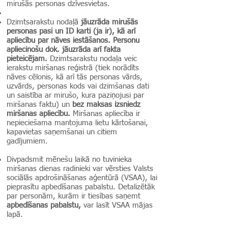
mirušās personas dzīvesvietas.
Dzimtsarakstu nodaļā
jāuzrāda mirušās
personas pasi un ID karti (ja ir), kā arī
apliecību par nāves iestāšanos. Personu
apliecinošu dok. jāuzrāda arī fakta
pieteicējam.
Dzimtsarakstu nodaļa veic
ierakstu miršanas reģistrā (tiek norādīts
nāves cēlonis, kā arī tās personas vārds,
uzvārds, personas kods vai dzimšanas dati
un saistība ar mirušo, kura paziņojusi par
miršanas faktu) un
bez maksas izsniedz
miršanas apliecību.
Miršanas apliecība ir
nepieciešama mantojuma lietu kārtošanai,
kapavietas saņemšanai un citiem
gadījumiem.
Divpadsmit mēnešu laikā no tuvinieka
miršanas dienas radinieki var vērsties Valsts
sociālās apdrošināšanas aģentūrā (VSAA), lai
pieprasītu apbedīšanas pabalstu. Detalizētāk
par personām, kurām ir tiesības saņemt
apbedīšanas pabalstu,
var lasīt VSAA mājas
lapā.