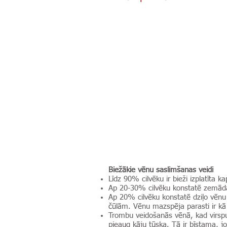
Biežākie vēnu saslimšanas veidi
Līdz 90% cilvēku ir bieži izplatīta 
Ap 20-30% cilvēku konstatē zemādas 
Ap 20% cilvēku konstatē dziļo vēnu 
čūlām. Vēnu mazspēja parasti ir kā
Trombu veidošanās vēnā, kad virspu
pieaug kāju tūska. Tā ir bīstama, jo