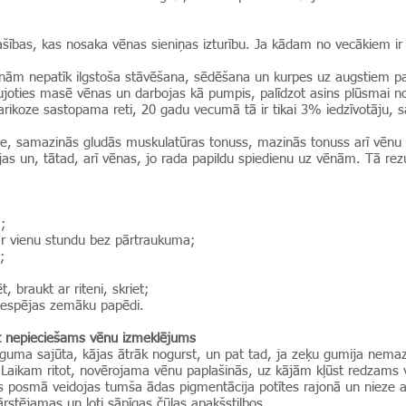
ības, kas nosaka vēnas sieniņas izturību. Ja kādam no vecākiem ir va
nām nepatīk ilgstoša stāvēšana, sēdēšana un kurpes uz augstiem pa
aujoties masē vēnas un darbojas kā pumpis, palīdzot asins plūsmai n
arikoze sastopama reti, 20 gadu vecumā tā ir tikai 3% iedzīvotāju,
e, samazinās gludās muskulatūras tonuss, mazinās tonuss arī vēnu si
jas un, tātad, arī vēnas, jo rada papildu spiedienu uz vēnām. Tā re
;
par vienu stundu bez pārtraukuma;
;
, braukt ar riteni, skriet;
 iespējas zemāku papēdi.
ūt nepieciešams vēnu izmeklējums
guma sajūta, kājas ātrāk nogurst, un pat tad, ja zeķu gumija nemaz 
. Laikam ritot, novērojama vēnu paplašinās, uz kājām kļūst redzams vē
 posmā veidojas tumša ādas pigmentācija potītes rajonā un nieze ap
i ārstējamas un ļoti sāpīgas čūlas apakšstilbos.