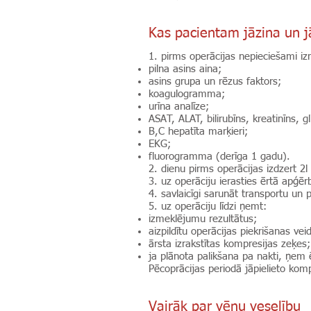
Kas pacientam jāzina un jā
1. pirms operācijas nepieciešami i
pilna asins aina;
asins grupa un rēzus faktors;
koagulogramma;
urīna analīze;
ASAT, ALAT, bilirubīns, kreatinīns, g
B,C hepatīta marķieri;
EKG;
fluorogramma (derīga 1 gadu).
2. dienu pirms operācijas izdzert 2l
3. uz operāciju ierasties ērtā apģē
4. savlaicīgi sarunāt transportu un
5. uz operāciju līdzi ņemt:
izmeklējumu rezultātus;
aizpildītu operācijas piekrišanas vei
ārsta izrakstītas kompresijas zeķes;
ja plānota palikšana pa nakti, ņem
Pēcoprācijas periodā jāpielieto komp
Vairāk par vēnu veselību