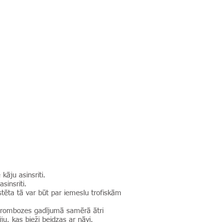
kāju asinsriti.
sinsriti.
stēta tā var būt par iemeslu trofiskām
 trombozes gadījumā samērā ātri
ju, kas bieži beidzas ar nāvi.