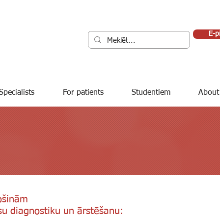
E-p
Specialists
For patients
Studentiem
About
rošinām
u diagnostiku un ārstēšanu: