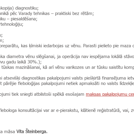
kopija) diagnostiku;
hnikā pēc Varady tehnikas – praktiski bez rētām;
niku – piesaldēšana;
tehnoloģiju;
u;
m;
preparātu, kas ķīmiski iedarbojas uz vēnu. Parasti pielieto pie maza 
lāka diametra vēnu slēgšanai, ja operācija nav iespējama lokālā stāvo
divu gadu laikā 30%.);
tūskas mazināšanai, kā arī vēnu varikozes un ar tūsku saistītu kompli
atsevišķi diagnostikas pakalpojumi valsts piešķirtā finansējuma ietv
 pārējie fleboloģijas pakalpojumi netiek apmaksāti no valsts līdzekļ
ojumi tiek sniegti atbilstoši spēkā esošajam
maksas pakalpojumu ce
ebologa konsultācijai var ar e-pierakstu, klātienē reģistratūrā, vai, z
cēta māsa
Vita Šteinberga.