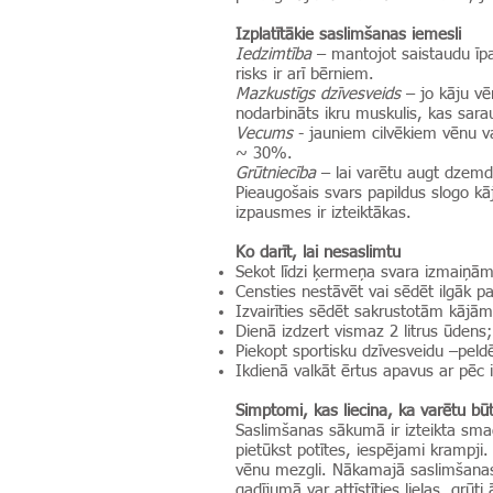
Izplatītākie saslimšanas iemesli
Iedzimtība
– mantojot saistaudu īpaš
risks ir arī bērniem.
Mazkustīgs dzīvesveids
– jo kāju vē
nodarbināts ikru muskulis, kas sar
Vecums
- jauniem cilvēkiem vēnu v
~ 30%.
Grūtniecība
– lai varētu augt dzemd
Pieaugošais svars papildus slogo kā
izpausmes ir izteiktākas.
Ko darīt, lai nesaslimtu
Sekot līdzi ķermeņa svara izmaiņām
Censties nestāvēt vai sēdēt ilgāk 
Izvairīties sēdēt sakrustotām kājām
Dienā izdzert vismaz 2 litrus ūdens;
Piekopt sportisku dzīvesveidu –peldēt
Ikdienā valkāt ērtus apavus ar pēc
Simptomi, kas liecina, ka varētu b
Saslimšanas sākumā ir izteikta sma
pietūkst potītes, iespējami krampji
vēnu mezgli. Nākamajā saslimšanas
gadījumā var attīstīties lielas, grūt