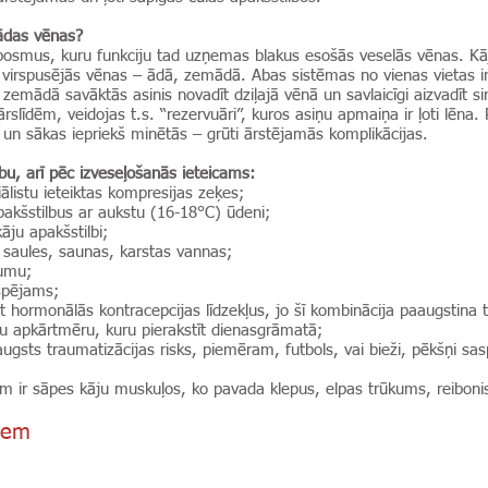
mādas vēnas?
osmus, kuru funkciju tad uzņemas blakus esošās veselās vēnas. Kājā
irspusējās vēnas – ādā, zemādā. Abas sistēmas no vienas vietas ir 
mādā savāktās asinis novadīt dziļajā vēnā un savlaicīgi aizvadīt sird
slīdēm, veidojas t.s. “rezervuāri”, kuros asiņu apmaiņa ir ļoti lēna. 
un sākas iepriekš minētās – grūti ārstējamās komplikācijas.
ību, arī pēc izveseļošanās ieteicams:
iālistu ieteiktas kompresijas zeķes;
pakšstilbus ar aukstu (16-18°C) ūdeni;
kāju apakšstilbi;
- saules, saunas, karstas vannas;
umu;
espējams;
 hormonālās kontracepcijas līdzekļus, jo šī kombinācija paaugstina 
kru apkārtmēru, kuru pierakstīt dienasgrāmatā;
r augsts traumatizācijas risks, piemēram, futbols, vai bieži, pēkšņi s
ām ir sāpes kāju muskuļos, ko pavada klepus, elpas trūkums, reiboni
tiem