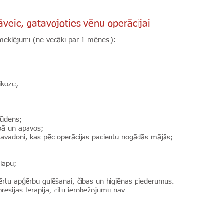
veic, gatavojoties vēnu operācijai
zmeklējumi (ne vecāki par 1 mēnesi):
likoze;
 ūdens;
rbā un apavos;
 pavadoni, kas pēc operācijas pacientu nogādās mājās;
dlapu;
 ērtu apģērbu gulēšanai, čības un higiēnas piederumus.
resijas terapija, citu ierobežojumu nav.