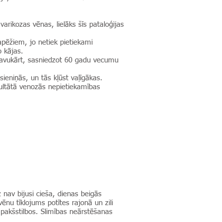
rikozas vēnas, lielāks šīs pataloģijas
pēžiem, jo netiek pietiekami
o kājas.
 savukārt, sasniedzot 60 gadu vecumu
eniņās, un tās kļūst vaļīgākas.
zultātā venozās nepietiekamības
nav bijusi cieša, dienas beigās
nu tīklojums potītes rajonā un zili
akšstilbos. Slimības neārstēšanas