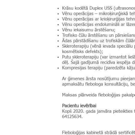
Krāsu kodētā Duplex USS (ultrasonos
Vēnu operācijas – mikroķirurģiskā te
Vēnu operācijas ar krioķirurģijas teh
Vēnu operācijas endolumināli ar lāzer
Vēnu iekaisumu ārstēšanu;
Trofisko čūlu ārstēšanu un pārsiešan
Ādas pārstādīšanu uz trofiskām čūlā
Skleroterapiju (vēnā ievada speciālu 
kosmētisks defekts);
Putu skleroterapiju (var izmantot lie
dēļ. Šajā gadījumā recidīva iespēja 
Kompresijas terapiju (paredzēta kāju 
Ar ģimenes ārsta nosūtījumu pieejami 
apmaksātu flebologa konsultāciju, bet
Maksas plānveida fleboloģijas pakalp
Pacientu ievērībai
Kopš 2020. gada janvāra pieteikties fl
64125634.
Fleboloģijas kabinetā strādā sertifi