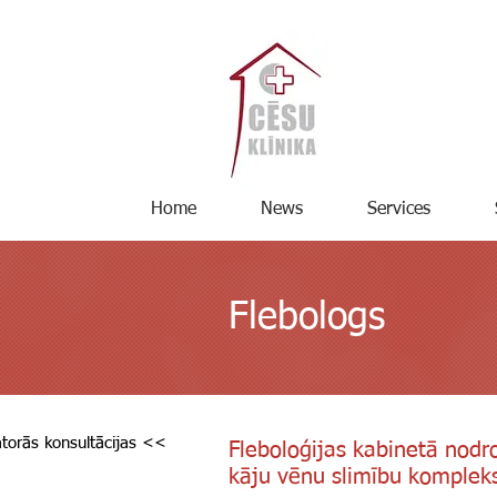
Home
News
Services
Flebologs
torās konsultācijas <<
Fleboloģijas kabinetā nod
kāju vēnu slimību kompleks