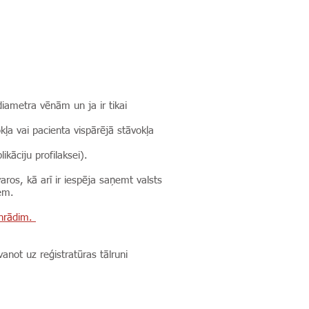
diametra vēnām un ja ir tikai
kļa vai pacienta vispārējā stāvokļa
kāciju profilaksei).
aros, kā arī ir iespēja saņemt valsts
iem.
nrādim.
vanot uz reģistratūras tālruni