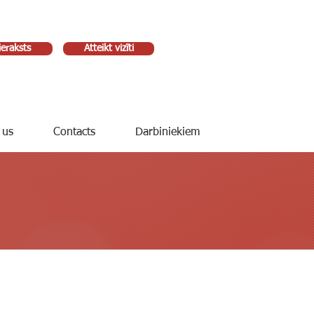
ieraksts
Atteikt vizīti
 us
Contacts
Darbiniekiem