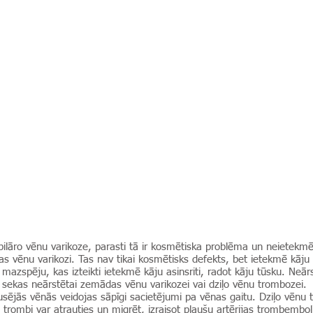
kapilāro vēnu varikoze, parasti tā ir kosmētiska problēma un neietekmē 
vēnu varikozi. Tas nav tikai kosmētisks defekts, bet ietekmē kāju a
mazspēju, kas izteikti ietekmē kāju asinsriti, radot kāju tūsku. Neār
 sekas neārstētai zemādas vēnu varikozei vai dziļo vēnu trombozei.
sējās vēnās veidojas sāpīgi sacietējumi pa vēnas gaitu. Dziļo vēnu
 trombi var atrauties un migrēt, izraisot plaušu artērijas trombemboli