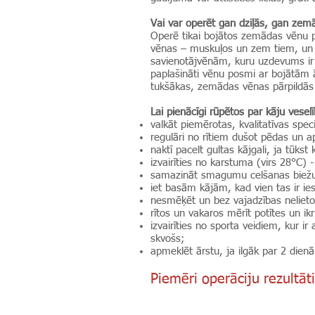
Vai var operēt gan dziļās, gan ze
Operē tikai bojātos zemādas vēnu p
vēnas – muskuļos un zem tiem, un v
savienotājvēnām, kuru uzdevums ir ze
paplašināti vēnu posmi ar bojātām ār
tukšākas, zemādas vēnas pārpildās 
Lai pienācīgi rūpētos par kāju vesel
valkāt piemērotas, kvalitatīvas spec
regulāri no rītiem dušot pēdas un a
naktī pacelt gultas kājgali, ja tūkst 
izvairīties no karstuma (virs 28°C) 
samazināt smagumu celšanas biež
iet basām kājām, kad vien tas ir i
nesmēķēt un bez vajadzības nelietot
rītos un vakaros mērīt potītes un i
izvairīties no sporta veidiem, kur i
skvošs;
apmeklēt ārstu, ja ilgāk par 2 dien
Piemēri operāciju rezultā