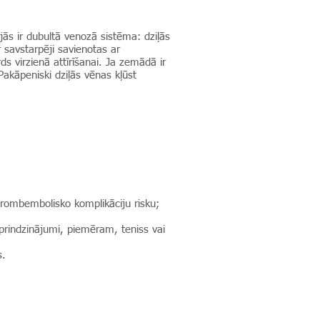
s ir dubultā venozā sistēma: dziļās
savstarpēji savienotas ar
s virzienā attīrīšanai. Ja zemādā ir
Pakāpeniski dziļās vēnas kļūst
trombembolisko komplikāciju risku;
asprindzinājumi, piemēram, teniss vai
s.