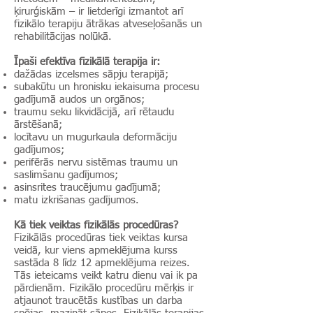
ķirurģiskām – ir lietderīgi izmantot arī
fizikālo terapiju ātrākas atveseļošanās un
rehabilitācijas nolūkā.
Īpaši efektīva fizikālā terapija ir:
dažādas izcelsmes sāpju terapijā;
subakūtu un hronisku iekaisuma procesu
gadījumā audos un orgānos;
traumu seku likvidācijā, arī rētaudu
ārstēšanā;
locītavu un mugurkaula deformāciju
gadījumos;
perifērās nervu sistēmas traumu un
saslimšanu gadījumos;
asinsrites traucējumu gadījumā;
matu izkrišanas gadījumos.
Kā tiek veiktas fizikālās procedūras?
Fizikālās procedūras tiek veiktas kursa
veidā, kur viens apmeklējuma kurss
sastāda 8 līdz 12 apmeklējuma reizes.
Tās ieteicams veikt katru dienu vai ik pa
pārdienām. Fizikālo procedūru mērķis ir
atjaunot traucētās kustības un darba