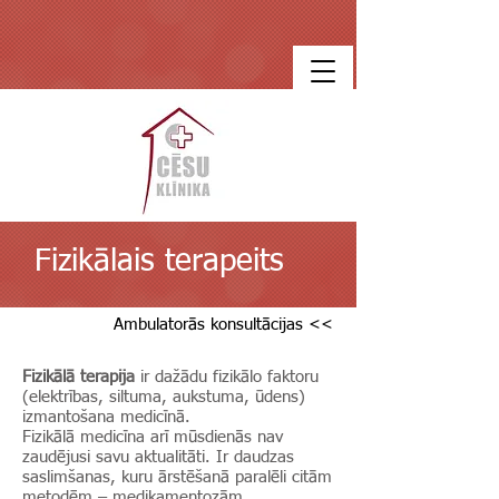
Fizikālais terapeits
Ambulatorās konsultācijas <<
Fizikālā terapija
ir dažādu fizikālo faktoru
(elektrības, siltuma, aukstuma, ūdens)
izmantošana medicīnā.
Fizikālā medicīna arī mūsdienās nav
zaudējusi savu aktualitāti. Ir daudzas
saslimšanas, kuru ārstēšanā paralēli citām
metodēm – medikamentozām,