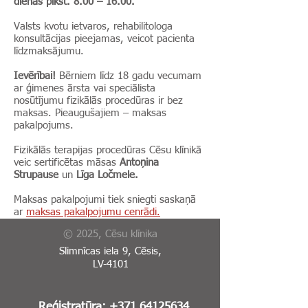
dienās plkst. 8.00 – 16.00.
Valsts kvotu ietvaros, rehabilitologa
konsultācijas pieejamas, veicot pacienta
līdzmaksājumu.
Ievērībai!
Bērniem līdz 18 gadu vecumam
ar ģimenes ārsta vai speciālista
nosūtījumu fizikālās procedūras ir bez
maksas. Pieaugušajiem – maksas
pakalpojums.
Fizikālās terapijas procedūras Cēsu klīnikā
veic sertificētas māsas
Antoņina
Strupause
un
Līga Ločmele.
Maksas pakalpojumi tiek sniegti saskaņā
ar
maksas pakalpojumu cenrādi.
© 2025, Cēsu klīnika
Slimnīcas iela 9, Cēsis,
LV-4101
Reģistratūra:
+371 64125634