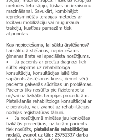
spējas, mazināt sāpes. Fizikālās terapijas
metodes lieto sāpju, tūskas un iekaisumu
mazināšanai. Savukārt, kombinējot
iepriekšminētās terapijas metodes ar
locītavu mobilizāciju vai mugurkaula
trakciju, kustības pamazām tiek
atjaunotas.
Kas nepieciešams, lai sāktu ārstēšanos?
Lai sāktu ārstēšanos, nepieciešams
ģimenes ārsta vai speciālista nosūtījums.
• Ja pacients ar precīzu diagnozi tiek
sūtīts vispirms uz rehabilitologa
konsultāciju, konsultācijas laikā tiks
saplānots ārstēšanas kurss, ņemot vērā
pacienta galvenās sūdzības un problēmas.
Pacients tiks nosūtīts pie fizioterapeita
un/vai uz fizikālās terapijas procedūrām.
Pieteikšanās rehabilitologa konsultācijai ar
e-pierakstu, vai, zvanot uz rehabilitācijas
nodaļas reģistratūras tālruni.
• Ja nosūtījumā minētas jau konkrētas
fizikālās procedūras, uz kurām pacients
tiek nosūtīts,
pieteikšanās rehabilitācijas
nodaļā, zvanot uz tālr.:
25751337
darba