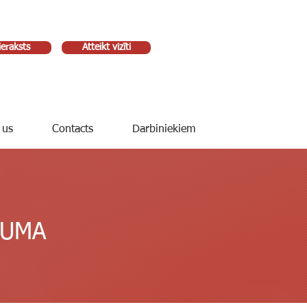
ieraksts
Atteikt vizīti
 us
Contacts
Darbiniekiem
ĒJUMA