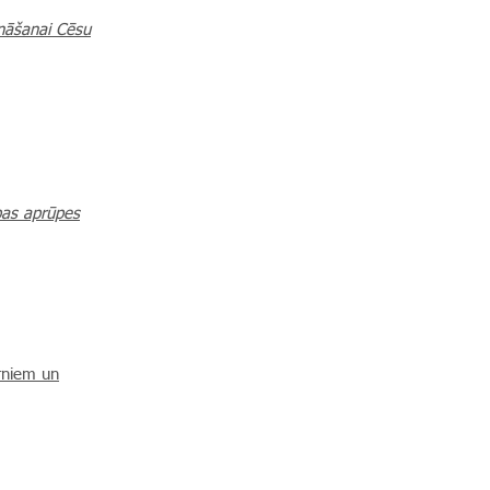
ināšanai Cēsu
ības aprūpes
rniem un