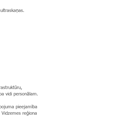
 ultraskaņas.
astruktūru,
ba vidi personālam.
alpojuma pieejamība
em Vidzemes reģiona