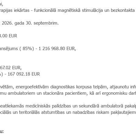
i,
erapijas iekārtas - funkcionālā magnētiskā stimulācija un bezkontakta
dz 2026. gada 30. septembrim.
8.00 EUR
inansējums ( 85%) - 1 216 968.80 EUR,
667.02 EUR,
7%) - 167 092.18 EUR
būvētām, energoefektīvām diagnostikas korpusa telpām, atjaunotu infr
ejamu ambulatoriem un stacionāra pacientiem, kā arī ergonomisku dar
a neatliekamās medicīniskās palīdzības un sekundārā ambulatorā pak
ociālās un teritoriālās atstumtības un nabadzības riskam pakļautaji
u: