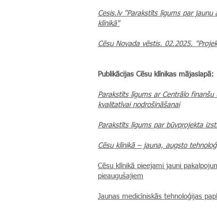
Cesis.lv "Parakstīts līgums par jaunu
klīnikā"
Cēsu Novada vēstis. 02.2025. "Projekt
Publikācijas Cēsu klīnikas mājaslapā:
Parakstīts līgums ar Centrālo finanšu
kvalitatīvai nodrošināšanai
Parakstīts līgums par būvprojekta izs
Cēsu klīnikā – jauna, augsto tehnoloģi
Cēsu klīnikā pieejami jauni pakalpoj
pieaugušajiem
Jaunas medicīniskās tehnoloģijas papl