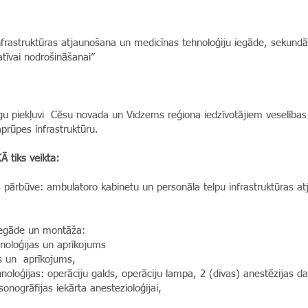
nfrastruktūras atjaunošana un medicīnas tehnoloģiju iegāde, sekund
tīvai nodrošināšanai”
īgu piekļuvi Cēsu novada un Vidzems reģiona iedzīvotājiem veselības 
aprūpes infrastruktūru.
 tiks veikta:
pārbūve: ambulatoro kabinetu un personāla telpu infrastruktūras a
iegāde un montāža:
loģijas un aprīkojums
s un aprīkojums,
loģijas: operāciju galds, operāciju lampa, 2 (divas) anestēzijas da
onogrāfijas iekārta anestezioloģijai,