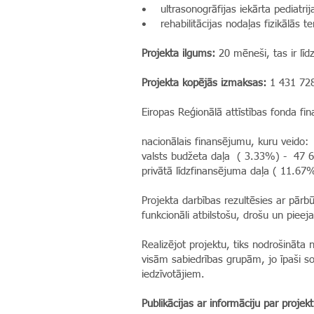
• ultrasonogrāfijas iekārta pediatrija
• rehabilitācijas nodaļas fizikālās t
Projekta ilgums:
20 mēneši, tas ir lī
Projekta kopējās izmaksas:
1 431 72
Eiropas Reģionālā attīstības fonda f
nacionālais finansējumu, kuru veido:
valsts budžeta daļa ( 3.33%) - 47 
privātā līdzfinansējuma daļa ( 11.6
Projekta darbības rezultēsies ar pār
funkcionāli atbilstošu, drošu un pie
Realizējot projektu, tiks nodrošināt
visām sabiedrības grupām, jo īpaši s
iedzīvotājiem.
Publikācijas ar informāciju par projekt