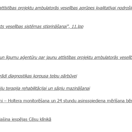
 attīstības projektu ambulatorās veselības aprūpes kvalitatīvai nodroš
s veselības sistēmas stiprināšanai", 11.lpp
 un līgumu aģentūru par jaunu attīstības projektu ambulatorās vesel
trādi diagnostikas korpusa telpu pārbūvei
ju terapija rehabilitācijai un sāpju mazināšanai
umi – Holtera monitorēšana un 24 stundu asinsspiediena mērīšana bē
ašina iespējas Cēsu klīnikā