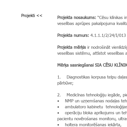
Projekti <<
Projekta nosaukums:
“Cēsu klīnikas i
veselības aprūpes pakalpojuma kvalita
Projekta numurs:
4.1.1.1/2/24/I/013
Projekta mērķis
ir nodrošināt vienlīdz
veselības sistēmu, attīstot veselības 
Mērķa sasniegšanai SIA CĒSU KLĪNIKĀ
1. Diagnostikas korpusa telpu daļas 
pārbūve;
2. Medicīnas tehnoloģiju iegāde, p
• NMP un uzņemšanas nodaļas tehno
• ambulatoro kabinetu tehnoloģija
• operāciju bloka aprīkojums un tehno
pacientu novērošanas monitoru, ultras
• holtera monitorēšanas iekārta,