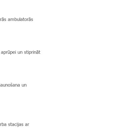
ārās ambulatorās
aprūpei un stiprināt
tjaunošana un
rba stacijas ar