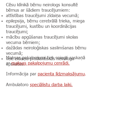
Cēsu klīnikā bērnu neirologs konsultē
bērnus ar šādiem traucējumiem:
attīstības traucējumi zīdaiņa vecumā;
epilepsija, bērnu cerebrālā trieka, miega
traucējumi, kustību un koordinācijas
traucējumi;
mācību apgūšanas traucējumi skolas
vecuma bērniem;
dažādas neiroloģiskas saslimšanas bērnu
vecumā;
Maksas pakalpojumi tiek sniegti saskaņā
veic zīdaiņu profilaktiskās neirologa
ar
maksas pakalpojumu cenrādi.
apskates.
Informācija par
pacienta līdzmaksājumu
.
Ambulatoro
speciālistu darba laiki.