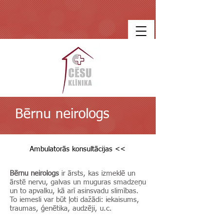
Bērnu neirologs
Ambulatorās konsultācijas <<
Bērnu neirologs
ir ārsts, kas izmeklē un
ārstē nervu, galvas un muguras smadzeņu
un to apvalku, kā arī asinsvadu slimības.
To iemesli var būt ļoti dažādi: iekaisums,
traumas, ģenētika, audzēji, u.c.