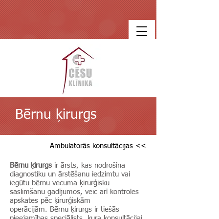
Bērnu ķirurgs
Ambulatorās konsultācijas <<
Bērnu ķirurgs
ir ārsts, kas nodrošina
diagnostiku un ārstēšanu iedzimtu vai
iegūtu bērnu vecuma ķirurģisku
saslimšanu gadījumos, veic arī kontroles
apskates pēc ķirurģiskām
operācijām. Bērnu ķirurgs ir tiešās
pieejamības speciālists, kura konsultācijai