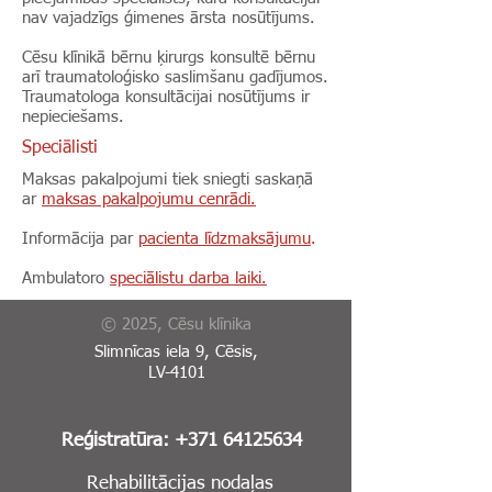
nav vajadzīgs ģimenes ārsta nosūtījums.
Cēsu klīnikā bērnu ķirurgs konsultē bērnu
arī traumatoloģisko saslimšanu gadījumos.
Traumatologa konsultācijai nosūtījums ir
nepieciešams.
Speciālisti
​Maksas pakalpojumi tiek sniegti saskaņā
ar
maksas pakalpojumu cenrādi.
Informācija par
pacienta līdzmaksājumu
.
Ambulatoro
speciālistu darba laiki.
© 2025, Cēsu klīnika
Slimnīcas iela 9, Cēsis,
LV-4101
Reģistratūra:
+371 64125634
Rehabilitācijas nodaļas