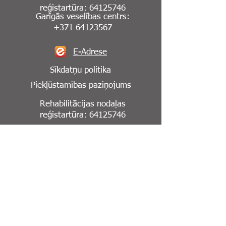
reģistartūra:
64125746
Garīgās veselības centrs:
+371 64123567
E-Adrese
Sīkdatņu politika
Piekļūstamības paziņojums
Rehabilitācijas nodaļas
reģistartūra:
64125746
Seko mums