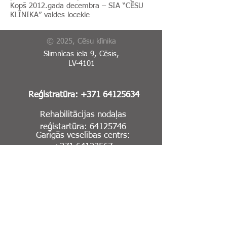
Kopš 2012.gada decembra – SIA “CĒSU
KLĪNIKA” valdes locekle
© 2025, Cēsu klīnika
Slimnīcas iela 9, Cēsis,
LV-4101
Reģistratūra:
+371 64125634
Rehabilitācijas nodaļas
reģistartūra:
64125746
Garīgās veselības centrs:
+371 64123567
E-Adrese
Sīkdatņu politika
Piekļūstamības paziņojums
Rehabilitācijas nodaļas