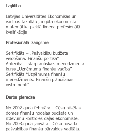
Izglītība
Latvijas Universitātes Ekonomikas un
vadības fakultāte, iegūta ekonomista
matemātiķa piektā līmeņa profesionālā
kvalifikācija
Profesionālā izaugsme
Sertifikāts – „Pašvaldību budžeta
veidošana. Finanšu politika”
Apliecība – starptautiskais menedžmenta
kurss „Uzņēmuma finanšu vadība”
Sertifikāts “Uzņēmuma finanšu
menedžments. Finanšu plānošanas
instrumenti”
Darba pieredze
No 2002.gada februāra – Cēsu pilsētas
domes finanšu nodaļas budžeta un
izdevumu kontroles daļas ekonomiste.
No 2003.gada janvāra - Cēsu novada
pašvaldības finanšu pārvaldes vadītāja.