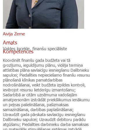
Aivija Zerne
Amats
Valdes locekle, finanšu speciāliste
Kompetences
Koordinēt finanšu gada budžeta vai tā
grozījumu, ieguldījumu plānu, vidēja termiņa
attīstības plāna savlaicīgu iesniegšanu Dalībnieku
sapulcei; Piedalīties nepieciešamo finanšu resursu
plānošanā klīnikas pamatdarbības
nodrošināšanai, veikt budžeta izpildes kontroli,
ievērojot resursu lietderīgu izmantošanu;
Sadarbībā ar citām uzņēmuma vadošajām
amatpersonām izstrādāt priekšlikumus ienākumu
un peļņas palielināšanai, pašizmaksas
samazināšanai, darbības paplašināšanai;
Uzraudzīt gada pārskata savlaicīgu iesniegšanu
Dalībnieku sapulcei; Uzraudzīt debitoru parādu
atgūšanu; Piedalīties darbinieku darba samaksas
un materiālās stimulēšanas sistēmas izstrādē,