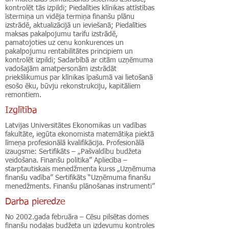
kontrolēt tās izpildi; Piedalīties klīnikas attīstības
īstermiņa un vidēja termiņa finanšu plānu
izstrādē, aktualizācijā un ieviešanā; Piedalīties
maksas pakalpojumu tarifu izstrādē,
pamatojoties uz cenu konkurences un
pakalpojumu rentabilitātes principiem un
kontrolēt izpildi; Sadarbībā ar citām uzņēmuma
vadošajām amatpersonām izstrādāt
priekšlikumus par klīnikas īpašumā vai lietošanā
esošo ēku, būvju rekonstrukciju, kapitāliem
remontiem.
Izglītība
Latvijas Universitātes Ekonomikas un vadības
fakultāte, iegūta ekonomista matemātiķa piektā
līmeņa profesionālā kvalifikācija. Profesionālā
izaugsme: Sertifikāts – „Pašvaldību budžeta
veidošana. Finanšu politika” Apliecība –
starptautiskais menedžmenta kurss „Uzņēmuma
finanšu vadība” Sertifikāts “Uzņēmuma finanšu
menedžments. Finanšu plānošanas instrumenti”
Darba pieredze
No 2002.gada februāra – Cēsu pilsētas domes
finanšu nodaļas budžeta un izdevumu kontroles