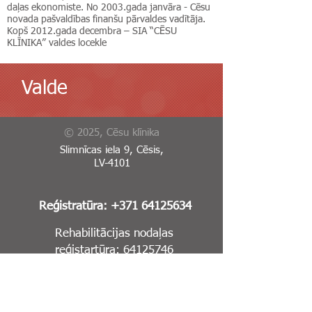
daļas ekonomiste. No 2003.gada janvāra - Cēsu
novada pašvaldības finanšu pārvaldes vadītāja.
Kopš 2012.gada decembra – SIA “CĒSU
KLĪNIKA” valdes locekle
Valde
© 2025, Cēsu klīnika
Slimnīcas iela 9, Cēsis,
LV-4101
Reģistratūra:
+371 64125634
Rehabilitācijas nodaļas
reģistartūra:
64125746
Garīgās veselības centrs:
+371 64123567
E-Adrese