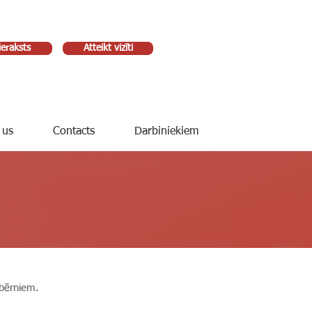
ieraksts
Atteikt vizīti
 us
Contacts
Darbiniekiem
 bērniem.