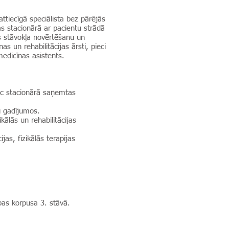
attiecīgā speciālista bez pārējās
as stacionārā ar pacientu strādā
as stāvokļa novērtēšanu un
s un rehabilitācijas ārsti, pieci
 medicīnas asistents.
ēc stacionārā saņemtas
u gadījumos.
ālās un rehabilitācijas
jas, fizikālās terapijas
ības korpusa 3. stāvā.