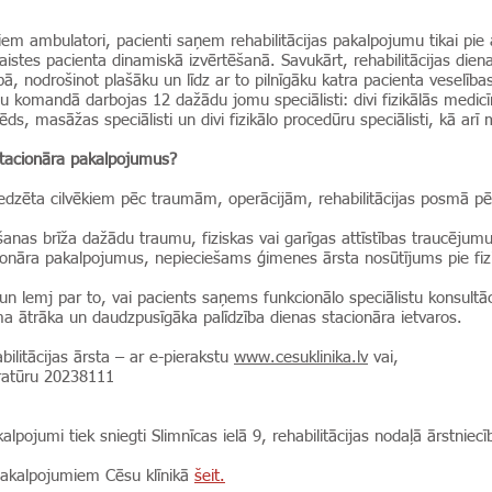
tiem ambulatori, pacienti saņem rehabilitācijas pakalpojumu tikai pie 
saistes pacienta dinamiskā izvērtēšanā. Savukārt, rehabilitācijas dien
bā, nodrošinot plašāku un līdz ar to pilnīgāku katra pacienta veselīb
 komandā darbojas 12 dažādu jomu speciālisti: divi fizikālās medicīna
ēds, masāžas speciālisti un divi fizikālo procedūru speciālisti, kā arī
stacionāra pakalpojumus?
aredzēta cilvēkiem pēc traumām, operācijām, rehabilitācijas posmā p
šanas brīža dažādu traumu, fiziskas vai garīgas attīstības traucējum
ionāra pakalpojumus, nepieciešams ģimenes ārsta nosūtījums pie fizik
 un lemj par to, vai pacients saņems funkcionālo speciālistu konsultāci
a ātrāka un daudzpusīgāka palīdzība dienas stacionāra ietvaros.
abilitācijas ārsta – ar e-pierakstu
www.cesuklinika.lv
vai,
tratūru 20238111
lpojumi tiek sniegti Slimnīcas ielā 9, rehabilitācijas nodaļā ārstniec
 pakalpojumiem Cēsu klīnikā
šeit.