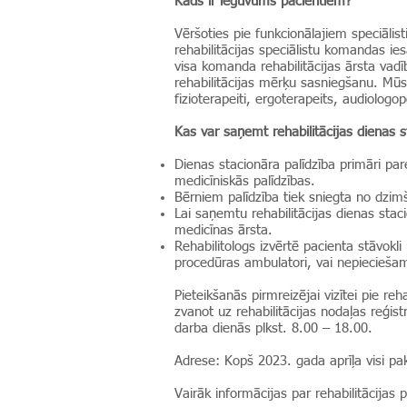
Kāds ir ieguvums pacientiem?
Vēršoties pie funkcionālajiem speciālis
rehabilitācijas speciālistu komandas ie
visa komanda rehabilitācijas ārsta vadī
rehabilitācijas mērķu sasniegšanu. Mūsu
fizioterapeiti, ergoterapeits, audiologop
Kas var saņemt rehabilitācijas dienas 
Dienas stacionāra palīdzība primāri p
medicīniskās palīdzības.
Bērniem palīdzība tiek sniegta no dzim
Lai saņemtu rehabilitācijas dienas stac
medicīnas ārsta.
Rehabilitologs izvērtē pacienta stāvokli
procedūras ambulatori, vai nepieciešam
Pieteikšanās pirmreizējai vizītei pie reh
zvanot uz rehabilitācijas nodaļas reģis
darba dienās plkst. 8.00 – 18.00.
Adrese: Kopš 2023. gada aprīļa visi paka
Vairāk informācijas par rehabilitācijas