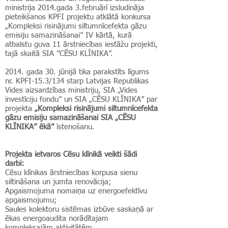
ministrija 2014.gada 3.februārī izsludināja
pieteikšanos KPFI projektu atklātā konkursa
„Kompleksi risinājumi siltumnīcefekta gāzu
emisiju samazināšanai” IV kārtā, kurā
atbalstu guva 11 ārstniecības iestāžu projekti,
tajā skaitā SIA ”CĒSU KLĪNIKA”.
2014. gada 30. jūnijā tika parakstīts līgums
nr. KPFI-15.3/134 starp Latvijas Republikas
Vides aizsardzības ministriju, SIA „Vides
investīciju fondu” un SIA „CĒSU KLĪNIKA” par
projekta
„Kompleksi risinājumi siltumnīcefekta
gāzu emisiju samazināšanai SIA „CĒSU
KLĪNIKA” ēkā”
īstenošanu.
Projekta ietvaros Cēsu klīnikā veikti šādi
darbi:
Cēsu klīnikas ārstniecības korpusa sienu
siltināšana un jumta renovācija;
Apgaismojuma nomaiņa uz energoefektīvu
apgaismojumu;
Saules kolektoru sistēmas izbūve saskaņā ar
ēkas energoaudita norādītajam
kompleksajām aktivitātēm.