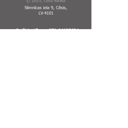
© 2025, Cēsu klīnika
Slimnīcas iela 9, Cēsis,
LV-4101
Reģistratūra:
+371 64125634
Rehabilitācijas nodaļas
reģistartūra:
64125746
Garīgās veselības centrs:
+371 64123567
E-Adrese
Sīkdatņu politika
Piekļūstamības paziņojums
Rehabilitācijas nodaļas
reģistartūra:
64125746
Seko mums