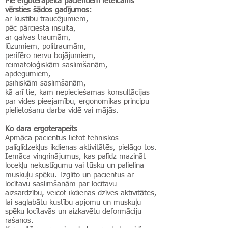
Pie ergoterapeita pacientiem ieteicams
vērsties šādos gadījumos:
ar kustību traucējumiem,
pēc pārciesta insulta,
ar galvas traumām,
lūzumiem, politraumām,
perifēro nervu bojājumiem,
reimatoloģiskām saslimšanām,
apdegumiem,
psihiskām saslimšanām,
kā arī tie, kam nepieciešamas konsultācijas
par vides pieejamību, ergonomikas principu
pielietošanu darba vidē vai mājās.
Ko dara ergoterapeits
Apmāca pacientus lietot tehniskos
palīglīdzekļus ikdienas aktivitātēs, pielāgo tos.
Iemāca vingrinājumus, kas palīdz mazināt
locekļu nekustīgumu vai tūsku un palielina
muskuļu spēku. Izglīto un pacientus ar
locītavu saslimšanām par locītavu
aizsardzību, veicot ikdienas dzīves aktivitātes,
lai saglabātu kustību apjomu un muskuļu
spēku locītavās un aizkavētu deformāciju
rašanos.