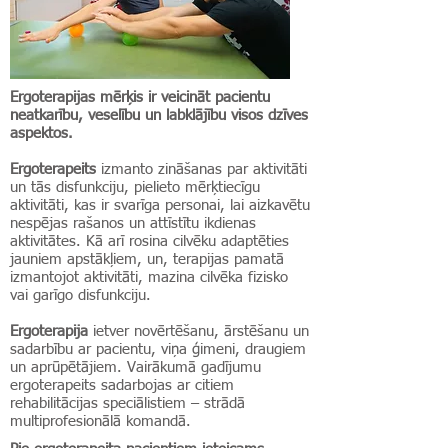
Ergoterapijas mērķis ir veicināt pacientu
neatkarību, veselību un labklājību visos dzīves
aspektos.
Ergoterapeits
izmanto zināšanas par aktivitāti
un tās disfunkciju, pielieto mērķtiecīgu
aktivitāti, kas ir svarīga personai, lai aizkavētu
nespējas rašanos un attīstītu ikdienas
aktivitātes. Kā arī rosina cilvēku adaptēties
jauniem apstākļiem, un, terapijas pamatā
izmantojot aktivitāti, mazina cilvēka fizisko
vai garīgo disfunkciju.
Ergoterapija
ietver novērtēšanu, ārstēšanu un
sadarbību ar pacientu, viņa ģimeni, draugiem
un aprūpētājiem. Vairākumā gadījumu
ergoterapeits sadarbojas ar citiem
rehabilitācijas speciālistiem – strādā
multiprofesionālā komandā.