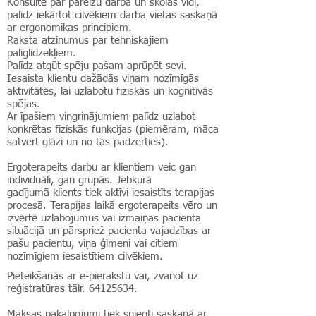
Konsultē par pareizu darba un skolas vidi,
palīdz iekārtot cilvēkiem darba vietas saskaņā
ar ergonomikas principiem.
Raksta atzinumus par tehniskajiem
palīglīdzekļiem.
Palīdz atgūt spēju pašam aprūpēt sevi.
Iesaista klientu dažādās viņam nozīmīgās
aktivitātēs, lai uzlabotu fiziskās un kognitīvās
spējas.
Ar īpašiem vingrinājumiem palīdz uzlabot
konkrētas fiziskās funkcijas (piemēram, māca
satvert glāzi un no tās padzerties).
Ergoterapeits darbu ar klientiem veic gan
individuāli, gan grupās. Jebkurā
gadījumā klients tiek aktīvi iesaistīts terapijas
procesā. Terapijas laikā ergoterapeits vēro un
izvērtē uzlabojumus vai izmaiņas pacienta
situācijā un pārspriež pacienta vajadzības ar
pašu pacientu, viņa ģimeni vai citiem
nozīmīgiem iesaistītiem cilvēkiem.
Pieteikšanās ar e-pierakstu vai, zvanot uz
reģistratūras tālr.
64125634
.
Maksas pakalpojumi tiek sniegti saskaņā ar