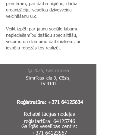
piemēram, par darba higiēnu, darba
organizāciju, veselīga dzīvesveida
veicināšanu u.c.
Veikt izpēti par jaunu sociālo labumu
nepieciešamību dažādu specialitāšu,
vecumu un dzimumu darbiniekiem, un
iespēju robežās tos realizēt.
© 2025, Cēsu klīnika
Slimnīcas iela 9, Cēsis,
LV-4101
Reģistratūra:
+371 64125634
Rehabilitācijas nodaļas
reģistartūra:
64125746
Garīgās veselības centrs:
+371 64123567