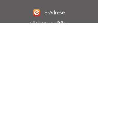
E-Adrese
Sīkdatņu politika
Piekļūstamības paziņojums
Rehabilitācijas nodaļas
reģistartūra:
64125746
Seko mums