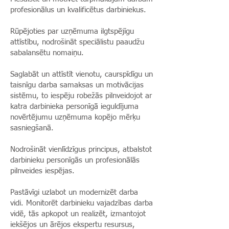
profesionālus un kvalificētus darbiniekus.
Rūpējoties par uzņēmuma ilgtspējīgu
attīstību, nodrošināt speciālistu paaudžu
sabalansētu nomaiņu.
Saglabāt un attīstīt vienotu, caurspīdīgu un
taisnīgu darba samaksas un motivācijas
sistēmu, to iespēju robežās pilnveidojot ar
katra darbinieka personīgā ieguldījuma
novērtējumu uzņēmuma kopējo mērķu
sasniegšanā.
Nodrošināt vienlīdzīgus principus, atbalstot
darbinieku personīgās un profesionālās
pilnveides iespējas.
Pastāvīgi uzlabot un modernizēt darba
vidi. Monitorēt darbinieku vajadzības darba
vidē, tās apkopot un realizēt, izmantojot
iekšējos un ārējos ekspertu resursus,