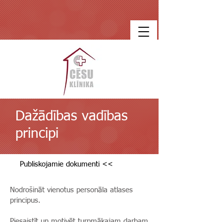
Dažādības vadības
principi
Publiskojamie dokumenti <<
Nodrošināt vienotus personāla atlases
principus.
Piesaistīt un motivēt turpmākajam darbam