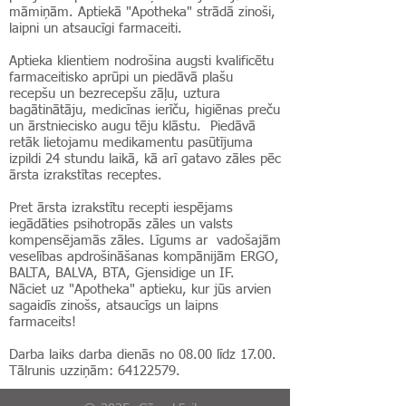
māmiņām. Aptiekā "Apotheka" strādā zinoši,
laipni un atsaucīgi farmaceiti.
Aptieka klientiem nodrošina augsti kvalificētu
farmaceitisko aprūpi un piedāvā plašu
recepšu un bezrecepšu zāļu, uztura
bagātinātāju, medicīnas ierīču, higiēnas preču
un ārstniecisko augu tēju klāstu. Piedāvā
retāk lietojamu medikamentu pasūtījuma
izpildi 24 stundu laikā, kā arī gatavo zāles pēc
ārsta izrakstītas receptes.
Pret ārsta izrakstītu recepti iespējams
iegādāties psihotropās zāles un valsts
kompensējamās zāles. Līgums ar vadošajām
veselības apdrošināšanas kompānijām ERGO,
BALTA, BALVA, BTA, Gjensidige un IF.
Nāciet uz "Apotheka" aptieku, kur jūs arvien
sagaidīs zinošs, atsaucīgs un laipns
farmaceits!
Darba laiks darba dienās no 08.00 līdz 17.00.
Tālrunis uzziņām:
64122579
.