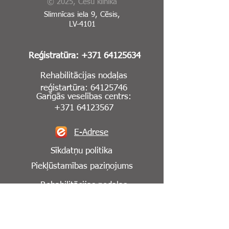
© 2025, Cēsu klīnika
Slimnīcas iela 9, Cēsis,
LV-4101
Reģistratūra:
+371 64125634
Rehabilitācijas nodaļas
reģistartūra:
64125746
Garīgās veselības centrs:
+371 64123567
E-Adrese
Sīkdatņu politika
Piekļūstamības paziņojums
Rehabilitācijas nodaļas
reģistartūra:
64125746
Seko mums