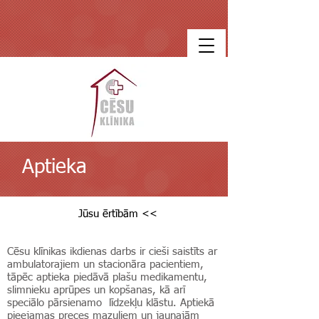
Aptieka
Jūsu ērtībām <<
Cēsu klīnikas ikdienas darbs ir cieši saistīts ar
ambulatorajiem un stacionāra pacientiem,
tāpēc aptieka piedāvā plašu medikamentu,
slimnieku aprūpes un kopšanas, kā arī
speciālo pārsienamo līdzekļu klāstu. Aptiekā
pieejamas preces mazuļiem un jaunajām