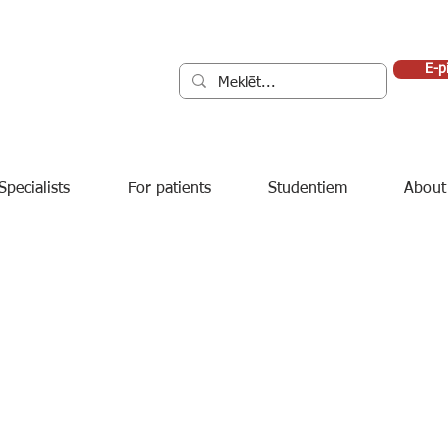
E-p
Specialists
For patients
Studentiem
About