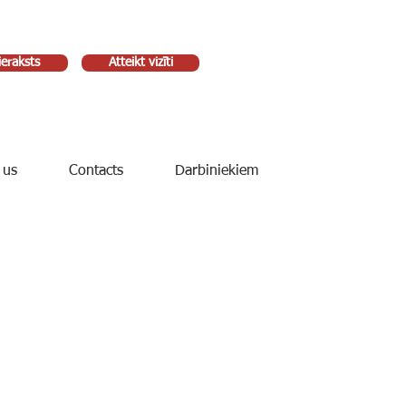
ieraksts
Atteikt vizīti
 us
Contacts
Darbiniekiem