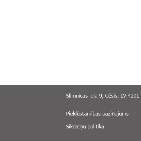
Slimnīcas iela 9, Cēsis, LV-4101
Piekļūstamības paziņojums
Sīkdatņu politika