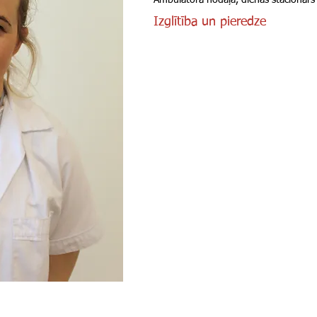
Ambulatorā nodaļa, dienas stacionārs
Izglītība un pieredze