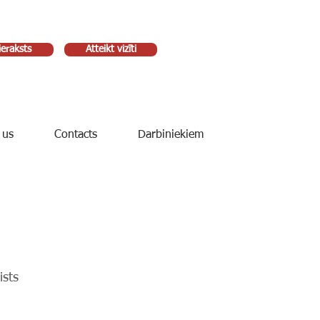
ieraksts
Atteikt vizīti
 us
Contacts
Darbiniekiem
ists