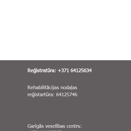
Reģistratūra: +371 64125634
Rehabilitācijas nodaļas
reģistartūra: 64125746
Garīgās veselības centrs: