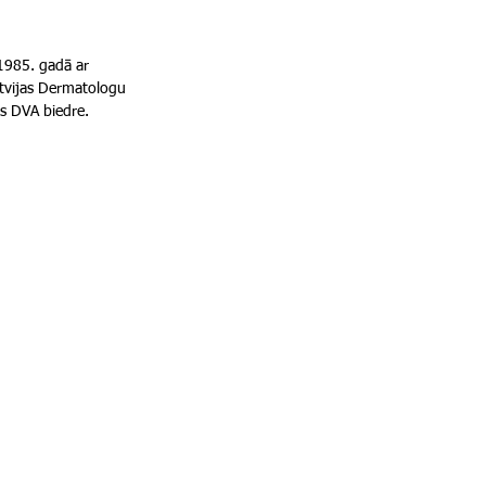
 1985. gadā ar
atvijas Dermatologu
as DVA biedre.