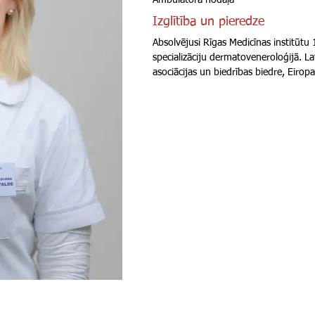
Ambulatorā nodaļa
Izglītība un pieredze
Absolvējusi Rīgas Medicīnas institūtu
specializāciju dermatoveneroloģijā. L
asociācijas un biedrības biedre, Eirop