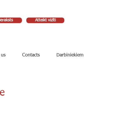
ieraksts
Atteikt vizīti
 us
Contacts
Darbiniekiem
e