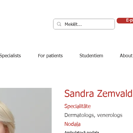
E-p
Specialists
For patients
Studentiem
About
Sandra Zemvald
Specialitāte
Dermatologs, venerologs
Nodaļa