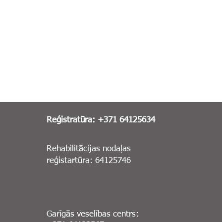
Reģistratūra: +371 64125634
Rehabilitācijas nodaļas
reģistartūra: 64125746
Garīgās veselības centrs: