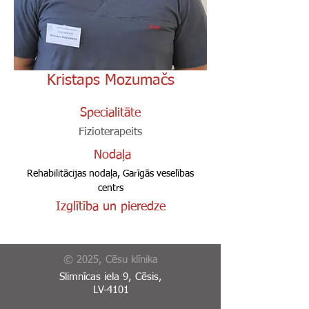
Kristaps Mozumačs
Specialitāte
Fizioterapeits
Nodaļa
Rehabilitācijas nodaļa, Garīgās veselības
centrs
Izglītība un pieredze
© 2025, Cēsu klīnika
Slimnīcas iela 9, Cēsis,
LV-4101