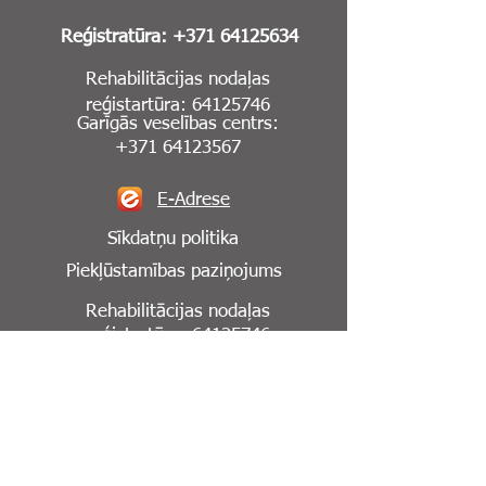
Reģistratūra:
+371 64125634
Rehabilitācijas nodaļas
reģistartūra:
64125746
Garīgās veselības centrs:
+371 64123567
E-Adrese
Sīkdatņu politika
Piekļūstamības paziņojums
Rehabilitācijas nodaļas
reģistartūra:
64125746
Seko mums