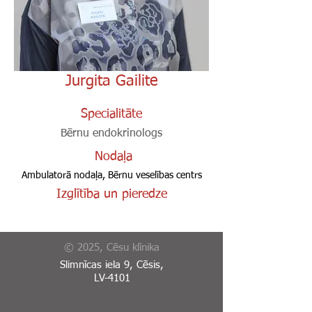
Jurgita Gailite
Specialitāte
Bērnu endokrinologs
Nodaļa
Ambulatorā nodaļa, Bērnu veselības centrs
Izglītība un pieredze
© 2025, Cēsu klīnika
Slimnīcas iela 9, Cēsis,
LV-4101