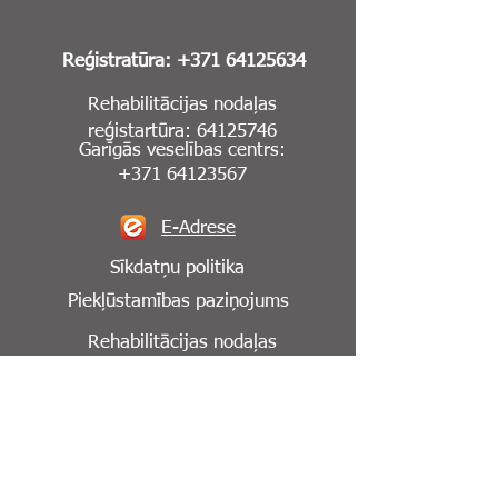
Reģistratūra:
+371 64125634
Rehabilitācijas nodaļas
reģistartūra:
64125746
Garīgās veselības centrs:
+371 64123567
E-Adrese
Sīkdatņu politika
Piekļūstamības paziņojums
Rehabilitācijas nodaļas
reģistartūra:
64125746
Seko mums