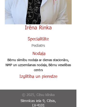
Irēna Rinka
Specialitāte
Pediatrs
Nodaļa
Bērnu slimību nodaļa ar dienas stacionāru,
NMP un uzņemšanas nodaļa, Bērnu veselības
centrs
Izglītība un pieredze
© 2025, Cēsu klīnika
Slimnīcas iela 9, Cēsis,
LV-4101