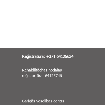
Reģistratūra: +371 64125634
Rehabilitācijas nodaļas
reģistartūra: 64125746
Garīgās veselības centrs: