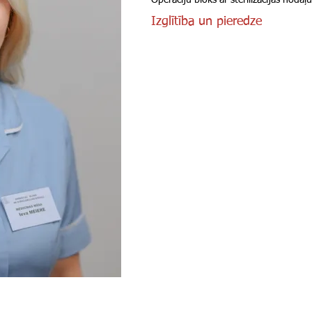
Operāciju bloks ar sterilizācijas nodaļu
Izglītība un pieredze