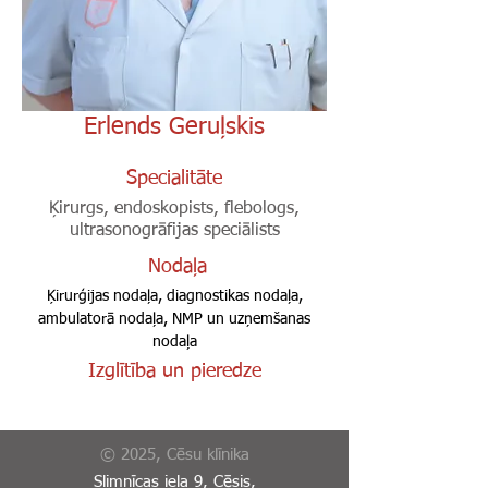
Erlends Geruļskis
Specialitāte
Ķirurgs, endoskopists, flebologs,
ultrasonogrāfijas speciālists
Nodaļa
Ķirurģijas nodaļa, diagnostikas nodaļa,
ambulatorā nodaļa, NMP un uzņemšanas
nodaļa
Izglītība un pieredze
© 2025, Cēsu klīnika
Slimnīcas iela 9, Cēsis,