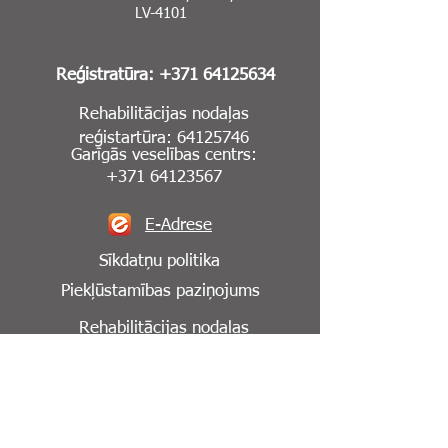
LV-4101
Reģistratūra:
+371 64125634
Rehabilitācijas nodaļas
reģistartūra:
64125746
Garīgās veselības centrs:
+371 64123567
E-Adrese
Sīkdatņu politika
Piekļūstamības paziņojums
Rehabilitācijas nodaļas
reģistartūra:
64125746
Seko mums