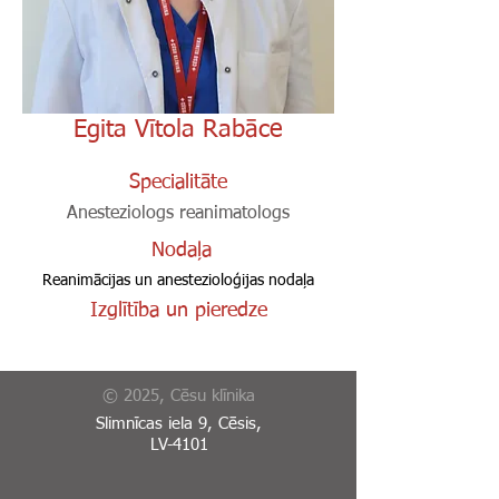
Egita Vītola Rabāce
Specialitāte
Anesteziologs reanimatologs
Nodaļa
Reanimācijas un anestezioloģijas nodaļa
Izglītība un pieredze
© 2025, Cēsu klīnika
Slimnīcas iela 9, Cēsis,
LV-4101