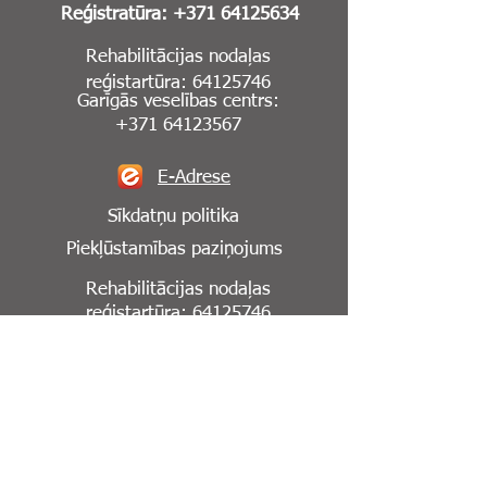
Reģistratūra:
+371 64125634
Rehabilitācijas nodaļas
reģistartūra:
64125746
Garīgās veselības centrs:
+371 64123567
E-Adrese
Sīkdatņu politika
Piekļūstamības paziņojums
Rehabilitācijas nodaļas
reģistartūra:
64125746
Seko mums