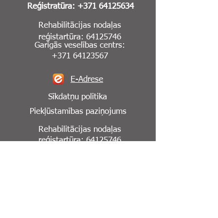
Reģistratūra:
+371 64125634
Rehabilitācijas nodaļas
reģistartūra:
64125746
Garīgās veselības centrs:
+371 64123567
E-Adrese
Sīkdatņu politika
Piekļūstamības paziņojums
Rehabilitācijas nodaļas
reģistartūra:
64125746
Seko mums