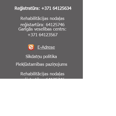
Reģistratūra:
+371 64125634
Rehabilitācijas nodaļas
reģistartūra:
64125746
Garīgās veselības centrs:
+371 64123567
E-Adrese
Sīkdatņu politika
Piekļūstamības paziņojums
Rehabilitācijas nodaļas
reģistartūra:
64125746
Seko mums