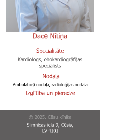
Dace Nītiņa
Specialitāte
Kardiologs, ehokardiogrāfijas
speciālists
Nodaļa
Ambulatorā nodaļa, radioloģijas nodaļa
Izglītība un pieredze
© 2025, Cēsu klīnika
Slimnīcas iela 9, Cēsis,
LV-4101