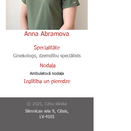
Anna Abramova
Specialitāte
Ginekologs, dzemdību speciālists
Nodaļa
Ambulatorā nodaļa
Izglītība un pieredze
© 2025, Cēsu klīnika
Slimnīcas iela 9, Cēsis,
LV-4101