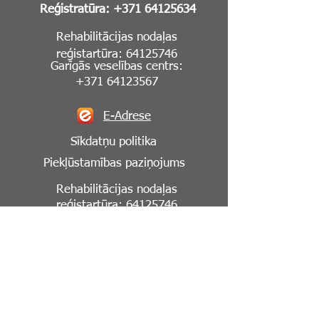
Reģistratūra:
+371 64125634
Rehabilitācijas nodaļas
reģistartūra:
64125746
Garīgās veselības centrs:
+371 64123567
E-Adrese
Sīkdatņu politika
Piekļūstamības paziņojums
Rehabilitācijas nodaļas
reģistartūra:
64125746
Seko mums