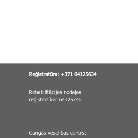
Reģistratūra: +371 64125634
Rehabilitācijas nodaļas
reģistartūra: 64125746
Garīgās veselības centrs: