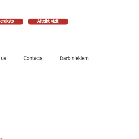
ieraksts
Atteikt vizīti
 us
Contacts
Darbiniekiem