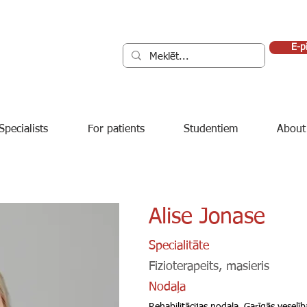
E-p
Specialists
For patients
Studentiem
About
Alise Jonase
Specialitāte
Fizioterapeits, masieris
Nodaļa